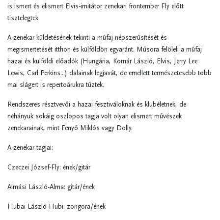
is ismert
é
s elismert Elvis-imit
á
tor zenekari frontember Fly előtt
tisztelegtek.
A zenekar k
ü
ldet
é
s
é
nek tekinti a műfaj n
é
pszerűs
í
t
é
s
é
t
é
s
megismertet
é
s
é
t itthon
é
s k
ü
lf
ö
ld
ö
n egyar
á
nt. Műsora fel
ö
leli a műfaj
hazai
é
s k
ü
lf
ö
ldi előad
ó
k (Hung
á
ria, Kom
á
r L
á
szl
ó
, Elvis, Jerry Lee
Lewis, Carl Perkins...) dalainak legjav
á
t, de
emellett természetesebb több
mai slágert is repertoáru
k
ra tűztek.
Rendszeres résztvevői a hazai fesztiváloknak és klubéletnek, de
néhányuk sokáig oszlopos tagja volt olyan elismert művészek
zenekarainak, mint Fenyő Miklós vagy Dolly.
A zenekar tagjai:
Czeczei J
ó
zsef-Fly:
é
nek/git
á
r
Alm
á
si L
á
szl
ó
-Alma: git
á
r/
é
nek
Hubai L
á
szl
ó
-Hubi: zongora/
é
nek