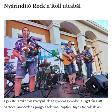
Nyárindító Rock'n'Roll utcabál
Egy este, amikor visszarepülünk az 50-60-as évekbe, a Liget fái alatt
parádés jampecek és pörgő szoknyás, copfos lányok táncolnak kis