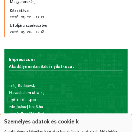
Magyarország
Közzétéve
2026. 05. 20. - 12:17
Utoljára szerkesztve
2026. 05. 20. - 12:18
Impresszum
Akadálymentesítési nyilatkozat
1163 Budapest,
Havashalom utca 43.
+36 1 401 1400
info
[kukac]
bp16.hu
(info[at]bp16[dot]hu)
Személyes adatok és cookie-k
Hivatali kapu rövid
név:
XVIPOLG
A webhelyen a következő célokra használunk cookie-kat:
Működési