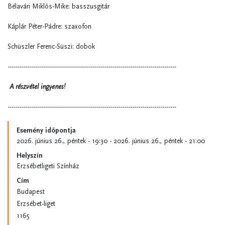
B
é
lav
á
ri Mikl
ó
s-Mike: basszusgit
á
r
K
á
pl
á
r P
é
ter-Pádre: szaxofon
Sch
ü
szler Ferenc-Süszi: dobok
------------------------------------------------------------------------------------
A részvétel ingyenes!
------------------------------------------------------------------------------------
Esemény időpontja
2026. június 26., péntek - 19:30
-
2026. június 26., péntek - 21:00
Helyszín
Erzsébetligeti Színház
Cím
Budapest
Erzsébet-liget
1165