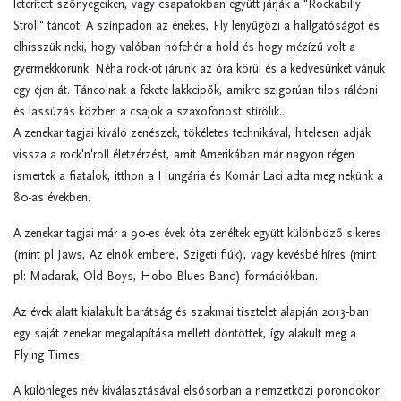
leterített szőnyegeiken, vagy csapatokban együtt járják a "Rockabilly
Stroll" táncot. A színpadon az énekes, Fly lenyűgözi a hallgatóságot és
elhisszük neki, hogy valóban hófehér a hold és hogy mézízű volt a
gyermekkorunk. Néha rock-ot járunk az óra körül és a kedvesünket várjuk
egy éjen át. Táncolnak a fekete lakkcipők, amikre szigorúan tilos rálépni
és lassúzás közben a csajok a szaxofonost stírölik...
A zenekar tagjai kiváló zenészek, tökéletes technikával, hitelesen adják
vissza a rock'n'roll életzérzést, amit Amerikában már nagyon régen
ismertek a fiatalok, itthon a Hungária és Komár Laci adta meg nekünk a
80-as években.
A zenekar tagjai m
á
r a 90-es
é
vek
ó
ta zen
é
ltek egy
ü
tt k
ü
l
ö
nb
ö
ző sikeres
(mint pl Jaws, Az eln
ö
k emberei, Szigeti fi
ú
k), vagy kev
é
sb
é
h
í
res (mint
pl: Madarak, Old Boys, Hobo Blues Band) form
á
ci
ó
kban.
Az
é
vek alatt kialakult bar
á
ts
á
g
é
s szakmai tisztelet alapj
á
n 2013-ban
egy saj
á
t zenekar megalap
í
t
á
sa mellett d
ö
nt
ö
ttek,
í
gy alakult meg a
Flying Times.
A k
ü
l
ö
nleges n
é
v kiv
á
laszt
á
s
á
val elsősorban a nemzetk
ö
zi porondokon