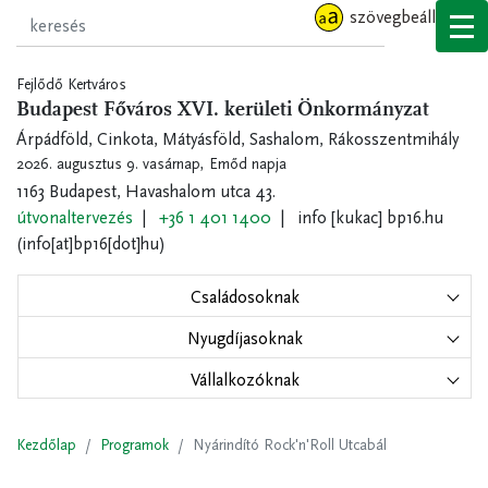
Ugrás
szövegbeállítások
a
tartalomra
Fejlődő Kertváros
Budapest Főváros XVI. kerületi Önkormányzat
Árpádföld, Cinkota, Mátyásföld, Sashalom, Rákosszentmihály
2026. augusztus 9. vasárnap,
Emőd napja
1163 Budapest, Havashalom utca 43.
útvonaltervezés
+36 1 401 1400
info
[kukac]
bp16.hu
(info[at]bp16[dot]hu)
Családosoknak
Nyugdíjasoknak
Vállalkozóknak
Kezdőlap
Programok
Nyárindító Rock'n'Roll Utcabál