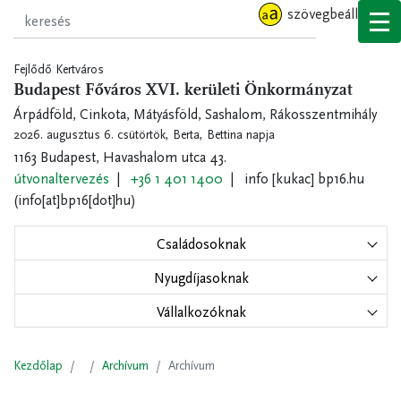
Ugrás
szövegbeállítások
a
tartalomra
Fejlődő Kertváros
Budapest Főváros XVI. kerületi Önkormányzat
Árpádföld, Cinkota, Mátyásföld, Sashalom, Rákosszentmihály
2026. augusztus 6. csütörtök,
Berta, Bettina napja
1163 Budapest, Havashalom utca 43.
útvonaltervezés
+36 1 401 1400
info
[kukac]
bp16.hu
(info[at]bp16[dot]hu)
Családosoknak
Nyugdíjasoknak
Vállalkozóknak
Kezdőlap
Archívum
Archívum