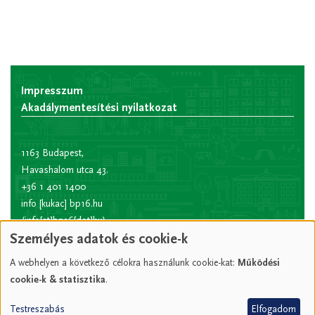
Impresszum
Akadálymentesítési nyilatkozat
1163 Budapest,
Havashalom utca 43.
+36 1 401 1400
info
[kukac]
bp16.hu
(info[at]bp16[dot]hu)
Személyes adatok és cookie-k
Hivatali kapu rövid
név:
XVIPOLG
A webhelyen a következő célokra használunk cookie-kat:
Működési
KRID
cookie-k & statisztika
.
azonosító:
207157352
Testreszabás
Elfogadom