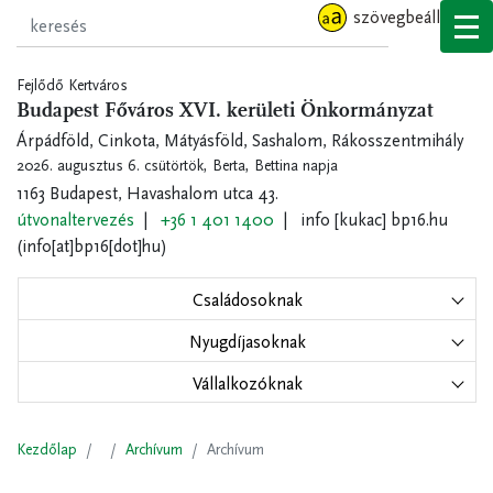
Ugrás
szövegbeállítások
a
tartalomra
Fejlődő Kertváros
Budapest Főváros XVI. kerületi Önkormányzat
Árpádföld, Cinkota, Mátyásföld, Sashalom, Rákosszentmihály
2026. augusztus 6. csütörtök,
Berta, Bettina napja
1163 Budapest, Havashalom utca 43.
útvonaltervezés
+36 1 401 1400
info
[kukac]
bp16.hu
(info[at]bp16[dot]hu)
Családosoknak
Nyugdíjasoknak
Vállalkozóknak
Kezdőlap
Archívum
Archívum