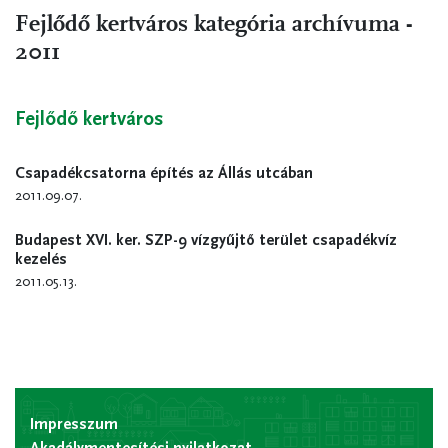
Fejlődő kertváros kategória archívuma -
2011
Fejlődő kertváros
Csapadékcsatorna építés az Állás utcában
2011.09.07.
Budapest XVI. ker. SZP-9 vízgyűjtő terület csapadékvíz
kezelés
2011.05.13.
Impresszum
Akadálymentesítési nyilatkozat