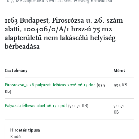
ú 75 M2 Alapterületű Nem Lakáscélú Helyiség Bérbeadása
1163 Budapest, Pirosrózsa u. 26. szám
alatti, 100406/0/A/1 hrsz-ú 75 m2
alapterületű nem lakáscélú helyiség
bérbeadása
Csatolmány
Méret
Pirosrozsa_u.26-palyazati-felhivas-2026.06.17.doc
(93.5
93.5 KB
KB)
Palyazati-felhivas-alairt-06.17-1.pdf
(541.71 KB)
541.71
KB
Hirdetés típusa
Kiadó