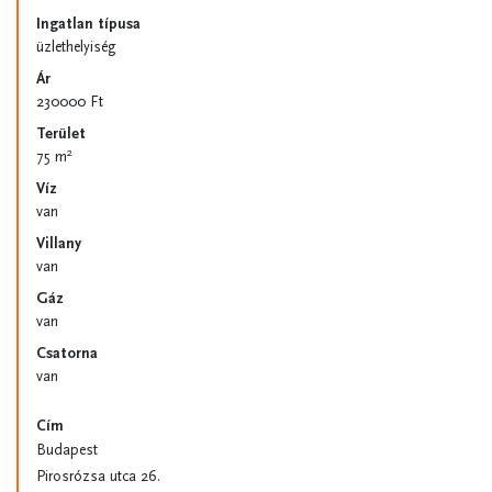
Ingatlan típusa
üzlethelyiség
Ár
230000 Ft
Terület
2
75 m
Víz
van
Villany
van
Gáz
van
Csatorna
van
Cím
Budapest
Pirosrózsa utca 26.