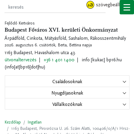
Ugrás
szövegbeállítások
a
tartalomra
Fejlődő Kertváros
Budapest Főváros XVI. kerületi Önkormányzat
Árpádföld, Cinkota, Mátyásföld, Sashalom, Rákosszentmihály
2026. augusztus 6. csütörtök,
Berta, Bettina napja
1163 Budapest, Havashalom utca 43.
útvonaltervezés
+36 1 401 1400
info
[kukac]
bp16.hu
(info[at]bp16[dot]hu)
Családosoknak
Nyugdíjasoknak
Vállalkozóknak
Kezdőlap
Ingatlan
1163 Budapest, Pirosrózsa U. 26. Szám Alatti, 100406/0/A/1 Hrsz-