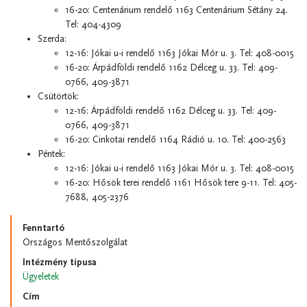
16-20:
Centenárium
rendelő
1163 Centenárium Sétány 24.
Tel:
404-4309
Szerda:
12-16: Jókai u-i rendelő
1163 Jókai Mór u. 3.
Tel:
408-0015
16-20: Árpádföldi rendelő
1162 Délceg u. 33.
Tel:
409-
0766, 409-3871
Csütörtök:
12-16: Árpádföldi rendelő
1162 Délceg u. 33.
Tel:
409-
0766, 409-3871
16-20:
Cinkotai rendelő 1164 Rádió u. 10.
Tel:
400-2563
Péntek:
12-16: Jókai u-i rendelő
1163 Jókai Mór u. 3.
Tel:
408-0015
16-20: Hősök terei rendelő
1161 Hősök tere 9-11.
Tel:
405-
7688, 405-2376
Fenntartó
Országos Mentőszolgálat
Intézmény típusa
Ügyeletek
Cím