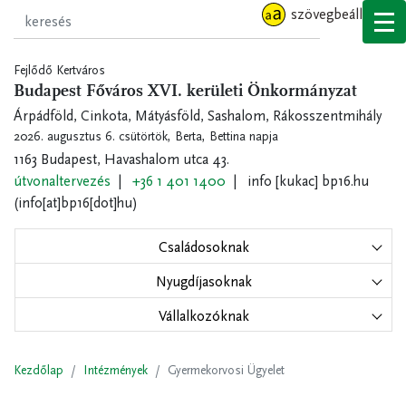
Ugrás
szövegbeállítások
a
tartalomra
Fejlődő Kertváros
Budapest Főváros XVI. kerületi Önkormányzat
Árpádföld, Cinkota, Mátyásföld, Sashalom, Rákosszentmihály
2026. augusztus 6. csütörtök,
Berta, Bettina napja
1163 Budapest, Havashalom utca 43.
útvonaltervezés
+36 1 401 1400
info
[kukac]
bp16.hu
(info[at]bp16[dot]hu)
Családosoknak
Nyugdíjasoknak
Vállalkozóknak
Kezdőlap
Intézmények
Gyermekorvosi Ügyelet