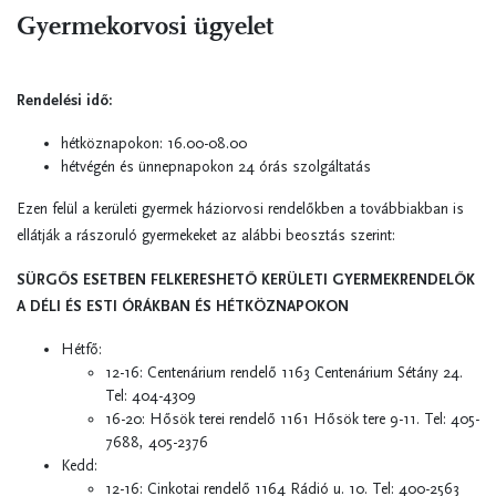
Gyermekorvosi ügyelet
Rendelési idő:
hétköznapokon: 16.00-08.00
hétvégén és ünnepnapokon 24 órás szolgáltatás
Ezen felül
a kerületi gyermek háziorvosi rendelőkben a továbbiakban is
ellátják a rászoruló gyermekeket az alábbi beosztás szerint:
SÜRGŐS ESETBEN FELKERESHETŐ
KERÜLETI GYERMEKRENDELŐK
A DÉLI ÉS ESTI ÓRÁKBAN ÉS HÉTKÖZNAPOKON
Hétfő:
12-16:
Centenárium
rendelő
1163 Centenárium Sétány 24.
Tel:
404-4309
16-20: Hősök terei rendelő
1161 Hősök tere 9-11.
Tel:
405-
7688, 405-2376
Kedd:
12-16:
Cinkotai rendelő 1164 Rádió u. 10.
Tel:
400-2563