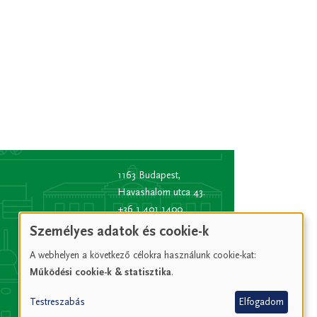
1163 Budapest,
Havashalom utca 43.
+36 1 401 1400
info
[kukac]
bp16.hu
Személyes adatok és cookie-k
(info[at]bp16[dot]hu)
A webhelyen a következő célokra használunk cookie-kat:
Hivatali kapu rövid
Működési cookie-k & statisztika
.
név:
XVIPOLG
KRID
Testreszabás
Elfogadom
azonosító:
207157352