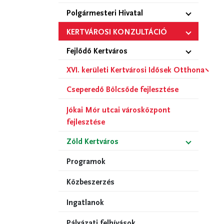
Polgármesteri Hivatal
KERTVÁROSI KONZULTÁCIÓ
Fejlődő Kertváros
XVI. kerületi Kertvárosi Idősek Otthona
Cseperedő Bölcsőde fejlesztése
Jókai Mór utcai városközpont
fejlesztése
Zöld Kertváros
Programok
Közbeszerzés
Ingatlanok
Pályázati felhívások