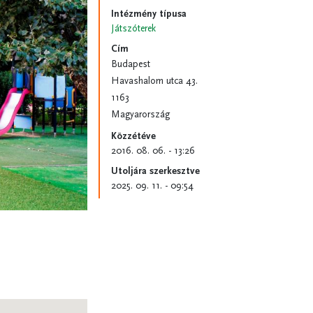
Intézmény típusa
Játszóterek
Cím
Budapest
Havashalom utca 43.
1163
Magyarország
Közzétéve
2016. 08. 06. - 13:26
Utoljára szerkesztve
2025. 09. 11. - 09:54