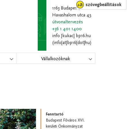
szövegbeállítások
1163 Budapest,
Havashalom utca 43.
útvonaltervezés
+36 1 401 1400
info
[kukac]
bp16.hu
(info[at]bp16[dot]hu)
Vállalkozóknak
Fenntartó
Budapest Főváros XVI.
kerületi Önkormányzat