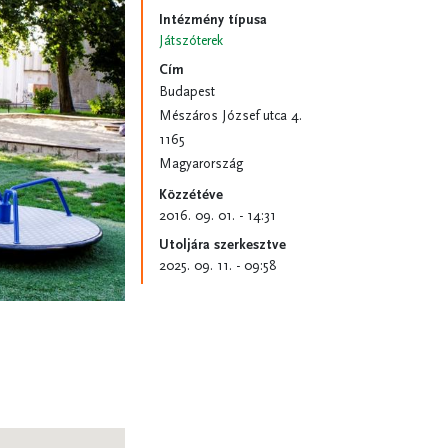
Intézmény típusa
Játszóterek
Cím
Budapest
Mészáros József utca 4.
1165
Magyarország
Közzétéve
2016. 09. 01. - 14:31
Utoljára szerkesztve
2025. 09. 11. - 09:58