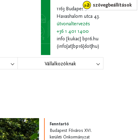
szövegbeállítások
1163 Budapest,
Havashalom utca 43.
útvonaltervezés
+36 1 401 1400
info
[kukac]
bp16.hu
(info[at]bp16[dot]hu)
Vállalkozóknak
Fenntartó
Budapest Főváros XVI.
kerületi Önkormányzat