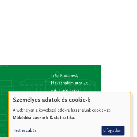
1163 Budapest,
Havashalom utca 43.
+36 1 401 1400
info
[kukac]
bp16.hu
Személyes adatok és cookie-k
(info[at]bp16[dot]hu)
A webhelyen a következő célokra használunk cookie-kat:
Hivatali kapu rövid
Működési cookie-k & statisztika
.
név:
XVIPOLG
KRID
Testreszabás
Elfogadom
azonosító:
207157352