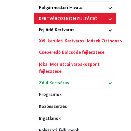
Polgármesteri Hivatal
KERTVÁROSI KONZULTÁCIÓ
Fejlődő Kertváros
XVI. kerületi Kertvárosi Idősek Otthona
Cseperedő Bölcsőde fejlesztése
Jókai Mór utcai városközpont
fejlesztése
Zöld Kertváros
Programok
Közbeszerzés
Ingatlanok
Pályázati felhívások