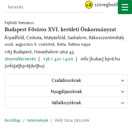
Ugrás
szövegbeállítások
a
tartalomra
Fejlődő Kertváros
Budapest Főváros XVI. kerületi Önkormányzat
Árpádföld, Cinkota, Mátyásföld, Sashalom, Rákosszentmihály
2026. augusztus 6. csütörtök,
Berta, Bettina napja
1163 Budapest, Havashalom utca 43.
útvonaltervezés
+36 1 401 1400
info
[kukac]
bp16.hu
(info[at]bp16[dot]hu)
Családosoknak
Nyugdíjasoknak
Vállalkozóknak
Kezdőlap
Intézmények
Védő Utcai Játszótér