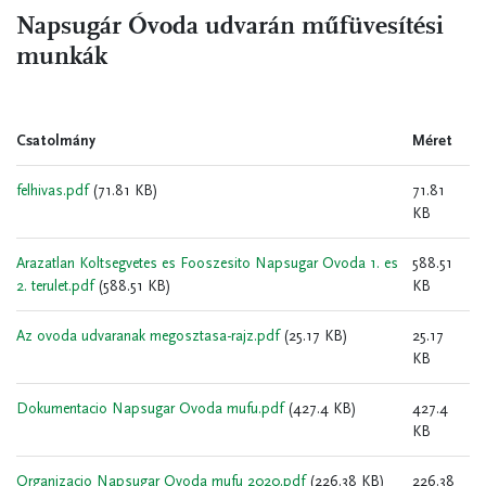
Napsugár Óvoda udvarán műfüvesítési
munkák
Csatolmány
Méret
felhivas.pdf
(71.81 KB)
71.81
KB
Arazatlan Koltsegvetes es Fooszesito Napsugar Ovoda 1. es
588.51
2. terulet.pdf
(588.51 KB)
KB
Az ovoda udvaranak megosztasa-rajz.pdf
(25.17 KB)
25.17
KB
Dokumentacio Napsugar Ovoda mufu.pdf
(427.4 KB)
427.4
KB
Organizacio Napsugar Ovoda mufu 2020.pdf
(226.38 KB)
226.38