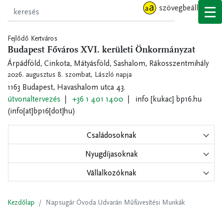
Ugrás
szövegbeállítások
a
tartalomra
Fejlődő Kertváros
Budapest Főváros XVI. kerületi Önkormányzat
Árpádföld, Cinkota, Mátyásföld, Sashalom, Rákosszentmihály
2026. augusztus 8. szombat,
László napja
1163 Budapest, Havashalom utca 43.
útvonaltervezés
+36 1 401 1400
info
[kukac]
bp16.hu
(info[at]bp16[dot]hu)
Családosoknak
Nyugdíjasoknak
Vállalkozóknak
Kezdőlap
Napsugár Óvoda Udvarán Műfüvesítési Munkák