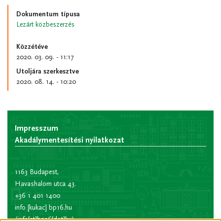
Dokumentum típusa
Lezárt közbeszerzés
Közzétéve
2020. 03. 09. - 11:17
Utoljára szerkesztve
2020. 08. 14. - 10:20
Impresszum
Akadálymentesítési nyilatkozat
1163 Budapest,
Havashalom utca 43.
+36 1 401 1400
info
[kukac]
bp16.hu
(info[at]bp16[dot]hu)