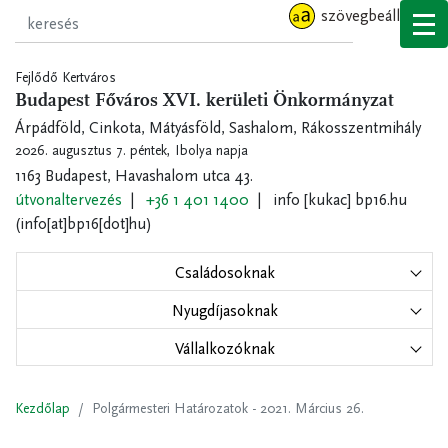
Ugrás
szövegbeállítások
a
tartalomra
Fejlődő Kertváros
Budapest Főváros XVI. kerületi Önkormányzat
Árpádföld, Cinkota, Mátyásföld, Sashalom, Rákosszentmihály
2026. augusztus 7. péntek,
Ibolya napja
1163 Budapest, Havashalom utca 43.
útvonaltervezés
+36 1 401 1400
info
[kukac]
bp16.hu
(info[at]bp16[dot]hu)
Családosoknak
Nyugdíjasoknak
Vállalkozóknak
Kezdőlap
Polgármesteri Határozatok - 2021. Március 26.