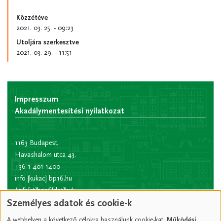
Közzétéve
2021. 03. 25. - 09:23
Utoljára szerkesztve
2021. 03. 29. - 11:51
Impresszum
Akadálymentesítési nyilatkozat
1163 Budapest,
Havashalom utca 43.
+36 1 401 1400
info
[kukac]
bp16.hu
(info[at]bp16[dot]hu)
Személyes adatok és cookie-k
Hivatali kapu rövid
név:
XVIPOLG
A webhelyen a következő célokra használunk cookie-kat:
Működési