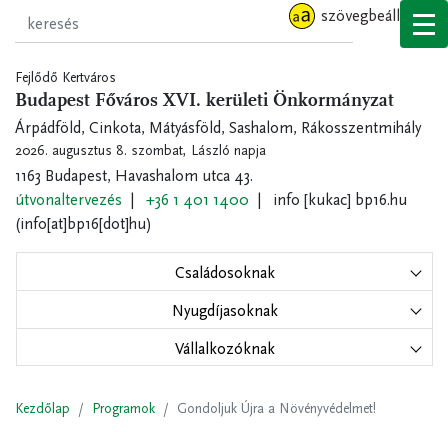
Ugrás
szövegbeállítások
a
tartalomra
Fejlődő Kertváros
Budapest Főváros XVI. kerületi Önkormányzat
Árpádföld, Cinkota, Mátyásföld, Sashalom, Rákosszentmihály
2026. augusztus 8. szombat,
László napja
1163 Budapest, Havashalom utca 43.
útvonaltervezés
+36 1 401 1400
info
[kukac]
bp16.hu
(info[at]bp16[dot]hu)
Családosoknak
Nyugdíjasoknak
Vállalkozóknak
Kezdőlap
Programok
Gondoljuk Újra a Növényvédelmet!