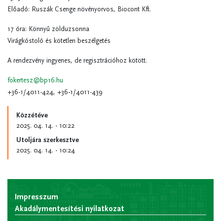
Előadó: Ruszák Csenge növényorvos, Biocont Kft.
17 óra: Könnyű zölduzsonna
Virágkóstoló és kötetlen beszélgetés
A rendezvény ingyenes, de regisztrációhoz kötött.
fokertesz@bp16.hu
+3
6-1/4011-424, +36-1/4011-439
Közzétéve
2025. 04. 14. - 10:22
Utoljára szerkesztve
2025. 04. 14. - 10:24
Impresszum
Akadálymentesítési nyilatkozat