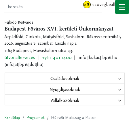
Ugrás
szövegbeállítások
a
tartalomra
Fejlődő Kertváros
Budapest Főváros XVI. kerületi Önkormányzat
Árpádföld, Cinkota, Mátyásföld, Sashalom, Rákosszentmihály
2026. augusztus 8. szombat,
László napja
1163 Budapest, Havashalom utca 43.
útvonaltervezés
+36 1 401 1400
info
[kukac]
bp16.hu
(info[at]bp16[dot]hu)
Családosoknak
Nyugdíjasoknak
Vállalkozóknak
Kezdőlap
Programok
Húsvéti Mulatság a Piacon