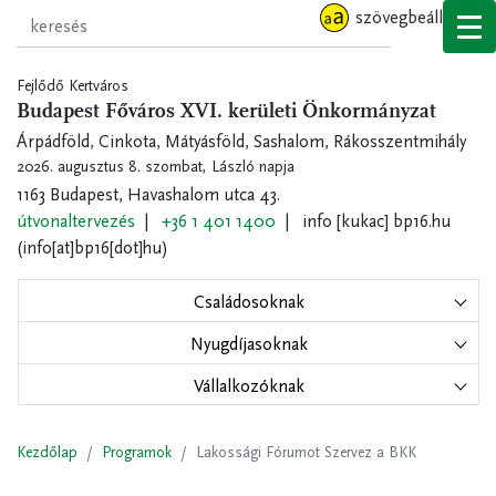
Ugrás
szövegbeállítások
a
tartalomra
Fejlődő Kertváros
Budapest Főváros XVI. kerületi Önkormányzat
Árpádföld, Cinkota, Mátyásföld, Sashalom, Rákosszentmihály
2026. augusztus 8. szombat,
László napja
1163 Budapest, Havashalom utca 43.
útvonaltervezés
+36 1 401 1400
info
[kukac]
bp16.hu
(info[at]bp16[dot]hu)
Családosoknak
Nyugdíjasoknak
Vállalkozóknak
Kezdőlap
Programok
Lakossági Fórumot Szervez a BKK