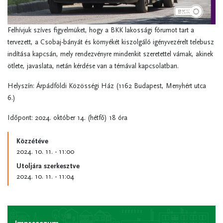
Felhívjuk szíves figyelmüket, hogy a BKK lakossági fórumot tart a
tervezett, a Csobaj-bányát és környékét kiszolgáló igényvezérelt telebusz
indítása kapcsán, mely rendezvényre mindenkit szeretettel várnak, akinek
ötlete, javaslata, netán kérdése van a témával kapcsolatban.
Helyszín: Árpádföldi Közösségi Ház (1162 Budapest, Menyhért utca
6.)
Időpont: 2024. október 14. (hétfő) 18 óra
Közzétéve
2024. 10. 11. - 11:00
Utoljára szerkesztve
2024. 10. 11. - 11:04