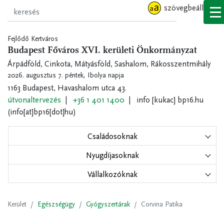
Ugrás
szövegbeállítások
a
tartalomra
Fejlődő Kertváros
Budapest Főváros XVI. kerületi Önkormányzat
Árpádföld, Cinkota, Mátyásföld, Sashalom, Rákosszentmihály
2026. augusztus 7. péntek,
Ibolya napja
1163 Budapest, Havashalom utca 43.
útvonaltervezés
+36 1 401 1400
info
[kukac]
bp16.hu
(info[at]bp16[dot]hu)
Családosoknak
Nyugdíjasoknak
Vállalkozóknak
Kerület
Egészségügy
Gyógyszertárak
Corvina Patika