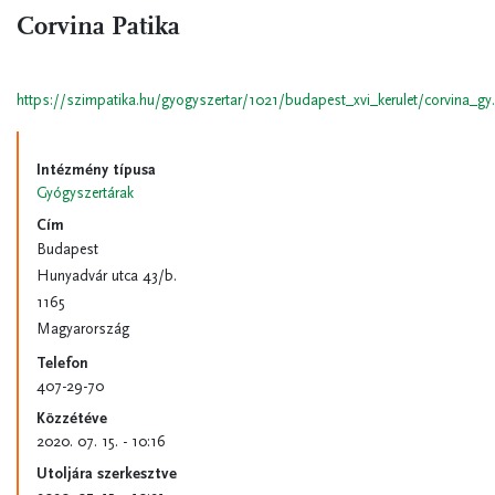
Corvina Patika
https://szimpatika.hu/gyogyszertar/1021/budapest_xvi_kerulet/corvina_g
Intézmény típusa
Gyógyszertárak
Cím
Budapest
Hunyadvár utca 43/b.
1165
Magyarország
Telefon
407-29-70
Közzétéve
2020. 07. 15. - 10:16
Utoljára szerkesztve