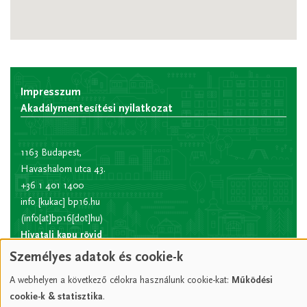
Impresszum
Akadálymentesítési nyilatkozat
1163 Budapest,
Havashalom utca 43.
+36 1 401 1400
info
[kukac]
bp16.hu
(info[at]bp16[dot]hu)
Hivatali kapu rövid
név:
XVIPOLG
Személyes adatok és cookie-k
KRID
A webhelyen a következő célokra használunk cookie-kat:
Működési
azonosító:
207157352
cookie-k & statisztika
.