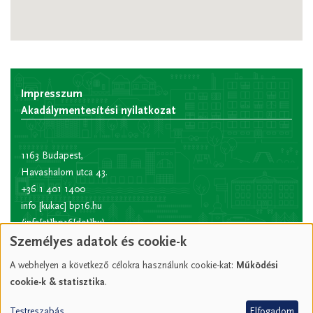
Impresszum
Akadálymentesítési nyilatkozat
1163 Budapest,
Havashalom utca 43.
+36 1 401 1400
info
[kukac]
bp16.hu
(info[at]bp16[dot]hu)
Személyes adatok és cookie-k
Hivatali kapu rövid
név:
XVIPOLG
A webhelyen a következő célokra használunk cookie-kat:
Működési
KRID
cookie-k & statisztika
.
azonosító:
207157352
Testreszabás
Elfogadom