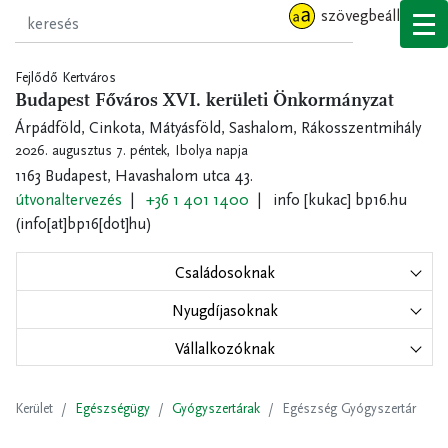
Ugrás
szövegbeállítások
a
tartalomra
Fejlődő Kertváros
Budapest Főváros XVI. kerületi Önkormányzat
Árpádföld, Cinkota, Mátyásföld, Sashalom, Rákosszentmihály
2026. augusztus 7. péntek,
Ibolya napja
1163 Budapest, Havashalom utca 43.
útvonaltervezés
+36 1 401 1400
info
[kukac]
bp16.hu
(info[at]bp16[dot]hu)
Családosoknak
Nyugdíjasoknak
Vállalkozóknak
Kerület
Egészségügy
Gyógyszertárak
Egészség Gyógyszertár