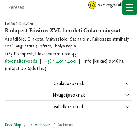
Ugrás
szövegbeállítások
a
tartalomra
Fejlődő Kertváros
Budapest Főváros XVI. kerületi Önkormányzat
Árpádföld, Cinkota, Mátyásföld, Sashalom, Rákosszentmihály
2026. augusztus 7. péntek,
Ibolya napja
1163 Budapest, Havashalom utca 43.
útvonaltervezés
+36 1 401 1400
info
[kukac]
bp16.hu
(info[at]bp16[dot]hu)
Családosoknak
Nyugdíjasoknak
Vállalkozóknak
Kezdőlap
Archívum
Archívum