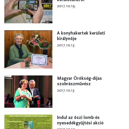
2017.10.19.
A konyhakertek kerületi
királynője
2017.10.13.
Magyar Örökség-díjas
szobrászművész
2017.10.13.
Indul az őszi lomb-és
nyesedékgyűjtési akció