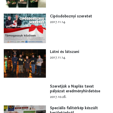
Cipősdoboznyi szeretet
2017.11.14.
Látni és látszani
2017.11.14.
Szeretjük a Naplás tavat
pályázat eredményhirdetése
2017.10.28.
Speciális falitérkép készült
kerületünkről