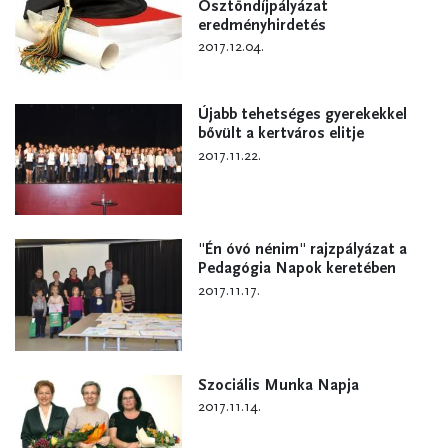
Ösztöndíjpályázat
eredményhirdetés
2017.12.04.
Újabb tehetséges gyerekekkel
bővült a kertváros elitje
2017.11.22.
"Én óvó nénim" rajzpályázat a
Pedagógia Napok keretében
2017.11.17.
Szociális Munka Napja
2017.11.14.