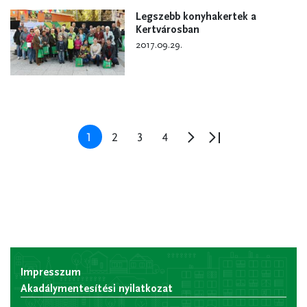
Legszebb konyhakertek a
Kertvárosban
2017.09.29.
Oldalszámozás
Jelenlegi
1
Oldal
2
Oldal
3
Oldal
4
Következő
Utolsó
oldal
oldal
oldal
Impresszum
Akadálymentesítési nyilatkozat