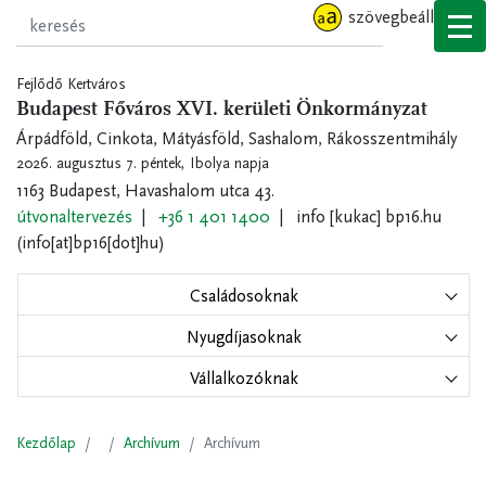
Ugrás
szövegbeállítások
a
tartalomra
Fejlődő Kertváros
Budapest Főváros XVI. kerületi Önkormányzat
Árpádföld, Cinkota, Mátyásföld, Sashalom, Rákosszentmihály
2026. augusztus 7. péntek,
Ibolya napja
1163 Budapest, Havashalom utca 43.
útvonaltervezés
+36 1 401 1400
info
[kukac]
bp16.hu
(info[at]bp16[dot]hu)
Családosoknak
Nyugdíjasoknak
Vállalkozóknak
Kezdőlap
Archívum
Archívum