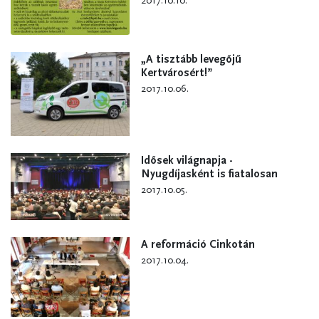
2017.10.10.
„A tisztább levegőjű
Kertvárosért!”
2017.10.06.
Idősek világnapja -
Nyugdíjasként is fiatalosan
2017.10.05.
A reformáció Cinkotán
2017.10.04.