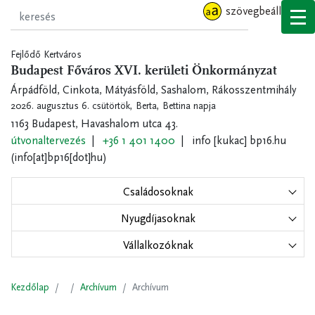
Ugrás
szövegbeállítások
a
tartalomra
Fejlődő Kertváros
Budapest Főváros XVI. kerületi Önkormányzat
Árpádföld, Cinkota, Mátyásföld, Sashalom, Rákosszentmihály
2026. augusztus 6. csütörtök,
Berta, Bettina napja
1163 Budapest, Havashalom utca 43.
útvonaltervezés
+36 1 401 1400
info
[kukac]
bp16.hu
(info[at]bp16[dot]hu)
Családosoknak
Nyugdíjasoknak
Vállalkozóknak
Kezdőlap
Archívum
Archívum