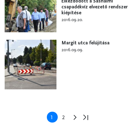
Elkezdődött a Sashalmi
csapadékvíz elvezető rendszer
kiépítése
2016.09.20.
Margit utca felújítása
2016.09.09.
Oldalszámozás
Jelenlegi
1
Oldal
2
Következő
Utolsó
oldal
oldal
oldal