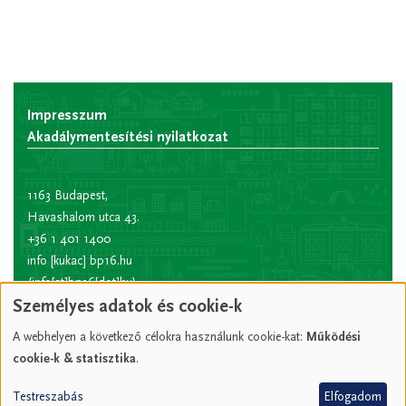
Impresszum
Akadálymentesítési nyilatkozat
1163 Budapest,
Havashalom utca 43.
+36 1 401 1400
info
[kukac]
bp16.hu
(info[at]bp16[dot]hu)
Személyes adatok és cookie-k
Hivatali kapu rövid
név:
XVIPOLG
A webhelyen a következő célokra használunk cookie-kat:
Működési
KRID
cookie-k & statisztika
.
azonosító:
207157352
Testreszabás
Elfogadom