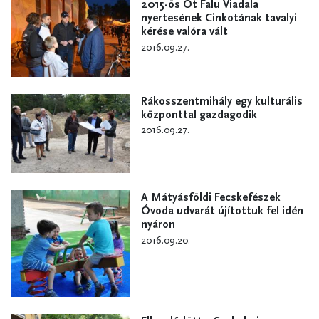
2015-ös Öt Falu Viadala
nyertesének Cinkotának tavalyi
kérése valóra vált
2016.09.27.
Rákosszentmihály egy kulturális
központtal gazdagodik
2016.09.27.
A Mátyásföldi Fecskefészek
Óvoda udvarát újítottuk fel idén
nyáron
2016.09.20.