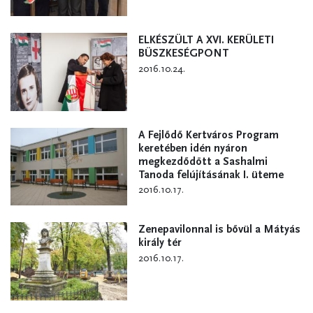
ELKÉSZÜLT A XVI. KERÜLETI
BÜSZKESÉGPONT
2016.10.24.
A Fejlődő Kertváros Program
keretében idén nyáron
megkezdődött a Sashalmi
Tanoda felújításának I. üteme
2016.10.17.
Zenepavilonnal is bővül a Mátyás
király tér
2016.10.17.