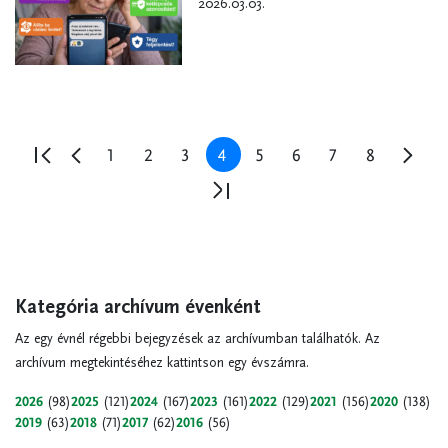
2026.03.03.
Oldalszámozás
oldal
oldal
Első
Előző
Oldal
1
Oldal
2
Oldal
3
Jelenlegi
4
Oldal
5
Oldal
6
Oldal
7
Oldal
8
Követ
oldal
oldal
Utolsó
oldal
Kategória archívum évenként
Az egy évnél régebbi bejegyzések az archívumban találhatók. Az
archívum megtekintéséhez kattintson egy évszámra.
2026
(98)
2025
(121)
2024
(167)
2023
(161)
2022
(129)
2021
(156)
2020
(138)
2019
(63)
2018
(71)
2017
(62)
2016
(56)