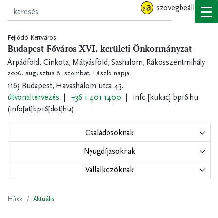
Ugrás
szövegbeállítások
a
tartalomra
Fejlődő Kertváros
Budapest Főváros XVI. kerületi Önkormányzat
Árpádföld, Cinkota, Mátyásföld, Sashalom, Rákosszentmihály
2026. augusztus 8. szombat,
László napja
1163 Budapest, Havashalom utca 43.
útvonaltervezés
+36 1 401 1400
info
[kukac]
bp16.hu
(info[at]bp16[dot]hu)
Családosoknak
Nyugdíjasoknak
Vállalkozóknak
Hírek
Aktuális