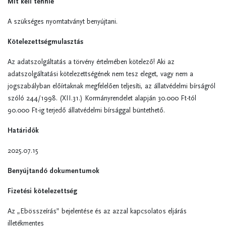
Mit kell tennie
A szükséges nyomtatványt benyújtani.
Kötelezettségmulasztás
Az adatszolgáltatás a törvény értelmében kötelező! Aki az
adatszolgáltatási kötelezettségének nem tesz eleget, vagy nem a
jogszabályban előírtaknak megfelelően teljesíti, az állatvédelmi bírságról
szóló 244/1998. (XII.31.) Kormányrendelet alapján 30.000 Ft-tól
90.000 Ft-ig terjedő állatvédelmi bírsággal büntethető.
Határidők
2025.07.15
Benyújtandó dokumentumok
Fizetési kötelezettség
Az „Ebösszeírás” bejelentése és az azzal kapcsolatos eljárás
illetékmentes