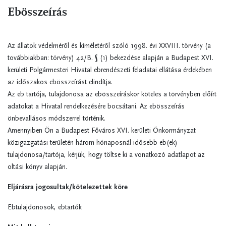
Ebösszeírás
Az állatok védelméről és kíméletéről szóló 1998. évi XXVIII. törvény (a
továbbiakban: törvény) 42/B. § (1) bekezdése alapján a Budapest XVI.
kerületi Polgármesteri Hivatal ebrendészeti feladatai ellátása érdekében
az időszakos ebösszeírást elindítja.
Az eb tartója, tulajdonosa az ebösszeíráskor köteles a törvényben előírt
adatokat a Hivatal rendelkezésére bocsátani. Az ebösszeírás
önbevallásos módszerrel történik.
Amennyiben Ön a Budapest Főváros XVI. kerületi Önkormányzat
közigazgatási területén három hónaposnál idősebb eb(ek)
tulajdonosa/tartója, kérjük, hogy töltse ki a vonatkozó adatlapot az
oltási könyv alapján.
Eljárásra jogosultak/kötelezettek köre
Ebtulajdonosok, ebtartók