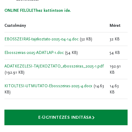
ONLINE FELÜLEThez kattintson ide.
Csatolmány
Méret
EBOSSZEIRAS-tajekoztato-2025-04-14.doc
(32 KB)
32 KB
Ebosszeiras-2025-ADATLAP-1.doc
(54 KB)
54 KB
ADATKEZELESI-TAJEKOZTATO_ebosszeiras_2025-1.pdf
192.91
(192.91 KB)
KB
KITOLTESI-UTMUTATO-Ebosszeiras-2025-4.docx
(14.63
14.63
KB)
KB
E-ÜGYINTÉZÉS INDÍTÁSA