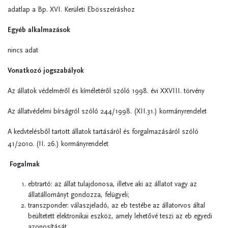
adatlap a Bp. XVI. Kerületi Ebösszeíráshoz
Egyéb alkalmazások
nincs adat
Vonatkozó jogszabályok
Az állatok védelméről és kíméletéről szóló 1998. évi XXVIII. törvény
Az állatvédelmi bírságról szóló 244/1998. (XII.31.) kormányrendelet
A kedvtelésből tartott állatok tartásáról és forgalmazásáról szóló
41/2010. (II. 26.) kormányrendelet
Fogalmak
ebtrartó: az állat tulajdonosa, illetve aki az állatot vagy az
állatállományt gondozza, felügyeli;
transzponder: válaszjeladó, az eb testébe az állatorvos által
beültetett elektronikai eszköz, amely lehetővé teszi az eb egyedi
azonosítását