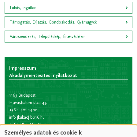
Lakás, ingatlan
Támogatás, Díjazás, Gondoskodás, Gyámügyek
Városrendezés, Településkép, Értékvédelem
Impresszum
Akadálymentesítési nyilatkozat
1163 Budapest,
Havashalom utca 43.
+36 1 401 1400
info
[kukac]
bp16.hu
(info[at]bp16[dot]hu)
Személyes adatok és cookie-k
Hivatali kapu rövid