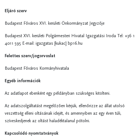
Eljáró szerv
Budapest Főváros XVI. kerületi Önkormányzat Jegyzője
Budapest XVI. kerületi Polgármesteri Hivatal Igazgatási Iroda Tel: +36 1
4011 595 E-mail:
igazgatas
[kukac]
bp16.hu
Felettes szerv/jogorvoslat
Budapest Főváros Kormányhivatala
Egyéb információk
Az adatlapot ebenként egy példányban szükséges kitölteni.
Az adatszolgáltatást megelőzően kérjük, ellenőrizze az állat utolsó
veszettség elleni oltásának idejét, és amennyiben az egy éven túli,
szíveskedjenek az oltást haladéktalanul pótolni.
Kapcsolódó nyomtatványok