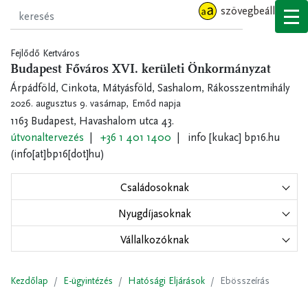
Ugrás
szövegbeállítások
a
tartalomra
Fejlődő Kertváros
Budapest Főváros XVI. kerületi Önkormányzat
Árpádföld, Cinkota, Mátyásföld, Sashalom, Rákosszentmihály
2026. augusztus 9. vasárnap,
Emőd napja
1163 Budapest, Havashalom utca 43.
útvonaltervezés
+36 1 401 1400
info
[kukac]
bp16.hu
(info[at]bp16[dot]hu)
Családosoknak
Nyugdíjasoknak
Vállalkozóknak
Kezdőlap
E-ügyintézés
Hatósági Eljárások
Ebösszeírás