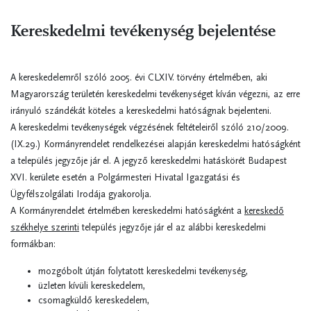
Kereskedelmi tevékenység bejelentése
A kereskedelemről szóló 2005. évi CLXIV. törvény értelmében, aki
Magyarország területén kereskedelmi tevékenységet kíván végezni, az erre
irányuló szándékát köteles a kereskedelmi hatóságnak bejelenteni.
A kereskedelmi tevékenységek végzésének feltételeiről szóló 210/2009.
(IX.29.) Kormányrendelet rendelkezései alapján kereskedelmi hatóságként
a település jegyzője jár el. A jegyző kereskedelmi hatáskörét Budapest
XVI. kerülete esetén a Polgármesteri Hivatal Igazgatási és
Ügyfélszolgálati Irodája gyakorolja.
A Kormányrendelet értelmében kereskedelmi hatóságként a
kereskedő
székhelye szerinti
település jegyzője jár el az alábbi kereskedelmi
formákban:
mozgóbolt útján folytatott kereskedelmi tevékenység,
üzleten kívüli kereskedelem,
csomagküldő kereskedelem,