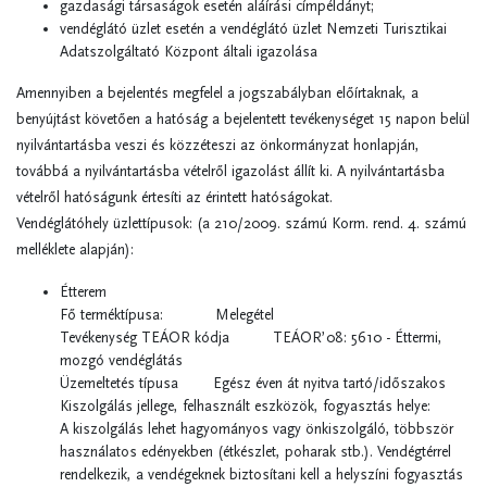
gazdasági társaságok esetén aláírási címpéldányt;
vendéglátó üzlet esetén a vendéglátó üzlet Nemzeti Turisztikai
Adatszolgáltató Központ általi igazolása
Amennyiben a bejelentés megfelel a jogszabályban előírtaknak, a
benyújtást követően a hatóság a bejelentett tevékenységet 15 napon belül
nyilvántartásba veszi és közzéteszi az önkormányzat honlapján,
továbbá a nyilvántartásba vételről igazolást állít ki. A nyilvántartásba
vételről hatóságunk értesíti az érintett hatóságokat.
Vendéglátóhely üzlettípusok: (a 210/2009. számú Korm. rend. 4. számú
melléklete alapján):
Étterem
Fő terméktípusa: Melegétel
Tevékenység TEÁOR kódja TEÁOR’08: 5610 - Éttermi,
mozgó vendéglátás
Üzemeltetés típusa Egész éven át nyitva tartó/időszakos
Kiszolgálás jellege, felhasznált eszközök, fogyasztás helye:
A kiszolgálás lehet hagyományos vagy önkiszolgáló, többször
használatos edényekben (étkészlet, poharak stb.). Vendégtérrel
rendelkezik, a vendégeknek biztosítani kell a helyszíni fogyasztás