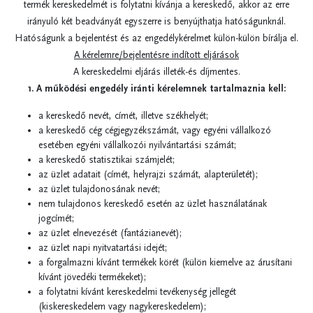
termék kereskedelmét is folytatni kívánja a kereskedő, akkor az erre
irányuló két beadványát egyszerre is benyújthatja hatóságunknál.
Hatóságunk a bejelentést és az engedélykérelmet külön-külön bírálja el.
A kérelemre/bejelentésre indított eljárások
A kereskedelmi eljárás illeték-és díjmentes.
1. A működési engedély iránti kérelemnek tartalmaznia kell:
a kereskedő nevét, címét, illetve székhelyét;
a kereskedő cég cégjegyzékszámát, vagy egyéni vállalkozó
esetében egyéni vállalkozói nyilvántartási számát;
a kereskedő statisztikai számjelét;
az üzlet adatait (címét, helyrajzi számát, alapterületét);
az üzlet tulajdonosának nevét;
nem tulajdonos kereskedő esetén az üzlet használatának
jogcímét;
az üzlet elnevezését (fantázianevét);
az üzlet napi nyitvatartási idejét;
a forgalmazni kívánt termékek körét (külön kiemelve az árusítani
kívánt jövedéki termékeket);
a folytatni kívánt kereskedelmi tevékenység jellegét
(kiskereskedelem vagy nagykereskedelem);