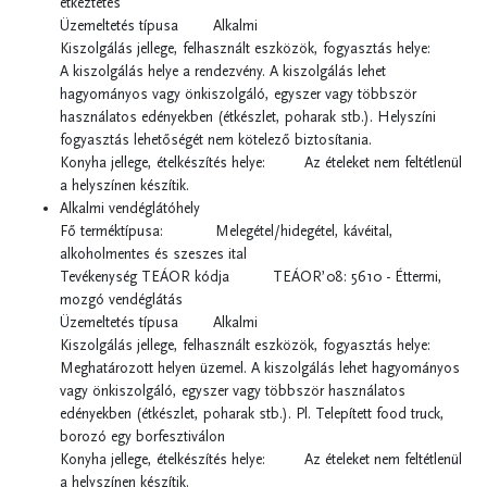
étkeztetés
Üzemeltetés típusa Alkalmi
Kiszolgálás jellege, felhasznált eszközök, fogyasztás helye:
A kiszolgálás helye a rendezvény. A kiszolgálás lehet
hagyományos vagy önkiszolgáló, egyszer vagy többször
használatos edényekben (étkészlet, poharak stb.). Helyszíni
fogyasztás lehetőségét nem kötelező biztosítania.
Konyha jellege, ételkészítés helye: Az ételeket nem feltétlenül
a helyszínen készítik.
Alkalmi vendéglátóhely
Fő terméktípusa: Melegétel/hidegétel, kávéital,
alkoholmentes és szeszes ital
Tevékenység TEÁOR kódja TEÁOR’08: 5610 - Éttermi,
mozgó vendéglátás
Üzemeltetés típusa Alkalmi
Kiszolgálás jellege, felhasznált eszközök, fogyasztás helye:
Meghatározott helyen üzemel. A kiszolgálás lehet hagyományos
vagy önkiszolgáló, egyszer vagy többször használatos
edényekben (étkészlet, poharak stb.). Pl. Telepített food truck,
borozó egy borfesztiválon
Konyha jellege, ételkészítés helye: Az ételeket nem feltétlenül
a helyszínen készítik.