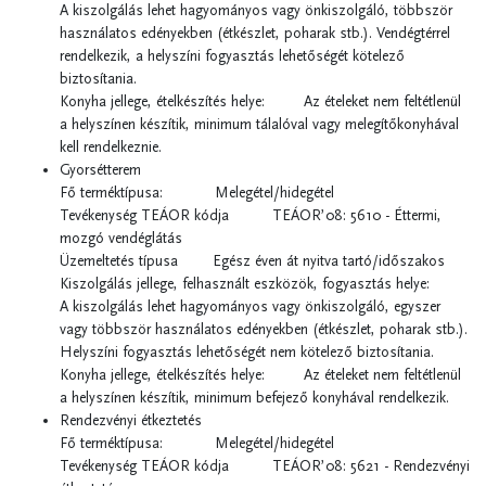
A kiszolgálás lehet hagyományos vagy önkiszolgáló, többször
használatos edényekben (étkészlet, poharak stb.). Vendégtérrel
rendelkezik, a helyszíni fogyasztás lehetőségét kötelező
biztosítania.
Konyha jellege, ételkészítés helye: Az ételeket nem feltétlenül
a helyszínen készítik, minimum tálalóval vagy melegítőkonyhával
kell rendelkeznie.
Gyorsétterem
Fő terméktípusa: Melegétel/hidegétel
Tevékenység TEÁOR kódja TEÁOR’08: 5610 - Éttermi,
mozgó vendéglátás
Üzemeltetés típusa Egész éven át nyitva tartó/időszakos
Kiszolgálás jellege, felhasznált eszközök, fogyasztás helye:
A kiszolgálás lehet hagyományos vagy önkiszolgáló, egyszer
vagy többször használatos edényekben (étkészlet, poharak stb.).
Helyszíni fogyasztás lehetőségét nem kötelező biztosítania.
Konyha jellege, ételkészítés helye: Az ételeket nem feltétlenül
a helyszínen készítik, minimum befejező konyhával rendelkezik.
Rendezvényi étkeztetés
Fő terméktípusa: Melegétel/hidegétel
Tevékenység TEÁOR kódja TEÁOR’08: 5621 - Rendezvényi