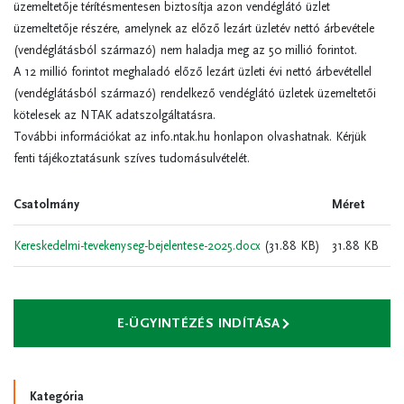
üzemeltetője térítésmentesen biztosítja azon vendéglátó üzlet
üzemeltetője részére, amelynek az előző lezárt üzletév nettó árbevétele
(vendéglátásból származó) nem haladja meg az 50 millió forintot.
A 12 millió forintot meghaladó előző lezárt üzleti évi nettó árbevétellel
(vendéglátásból származó) rendelkező vendéglátó üzletek üzemeltetői
kötelesek az NTAK adatszolgáltatásra.
További információkat az info.ntak.hu honlapon olvashatnak. Kérjük
fenti tájékoztatásunk szíves tudomásulvételét.
Csatolmány
Méret
Kereskedelmi-tevekenyseg-bejelentese-2025.docx
(31.88 KB)
31.88 KB
E-ÜGYINTÉZÉS INDÍTÁSA
Kategória