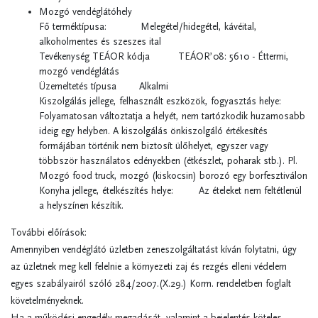
Mozgó vendéglátóhely
Fő terméktípusa: Melegétel/hidegétel, kávéital,
alkoholmentes és szeszes ital
Tevékenység TEÁOR kódja TEÁOR’08: 5610 - Éttermi,
mozgó vendéglátás
Üzemeltetés típusa Alkalmi
Kiszolgálás jellege, felhasznált eszközök, fogyasztás helye:
Folyamatosan változtatja a helyét, nem tartózkodik huzamosabb
ideig egy helyben. A kiszolgálás önkiszolgáló értékesítés
formájában történik nem biztosít ülőhelyet, egyszer vagy
többször használatos edényekben (étkészlet, poharak stb.). Pl.
Mozgó food truck, mozgó (kiskocsin) borozó egy borfesztiválon
Konyha jellege, ételkészítés helye: Az ételeket nem feltétlenül
a helyszínen készítik.
További előírások:
Amennyiben vendéglátó üzletben zeneszolgáltatást kíván folytatni, úgy
az üzletnek meg kell felelnie a környezeti zaj és rezgés elleni védelem
egyes szabályairól szóló 284/2007.(X.29.) Korm. rendeletben foglalt
követelményeknek.
Ha a működési engedély megadását, valamint a bejelentés köteles