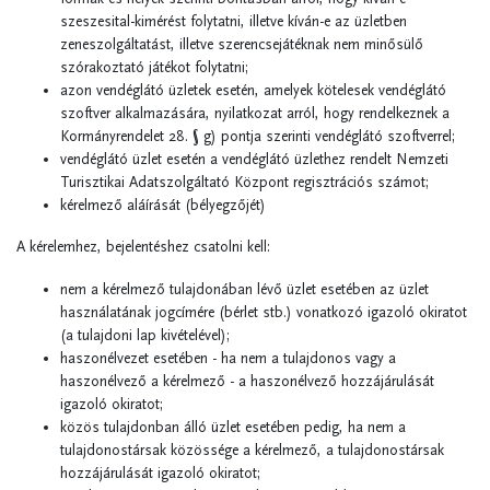
szeszesital-kimérést folytatni, illetve kíván-e az üzletben
zeneszolgáltatást, illetve szerencsejátéknak nem minősülő
szórakoztató játékot folytatni;
azon vendéglátó üzletek esetén, amelyek kötelesek vendéglátó
szoftver alkalmazására, nyilatkozat arról, hogy rendelkeznek a
Kormányrendelet 28. § g) pontja szerinti vendéglátó szoftverrel;
vendéglátó üzlet esetén a vendéglátó üzlethez rendelt Nemzeti
Turisztikai Adatszolgáltató Központ regisztrációs számot;
kérelmező aláírását (bélyegzőjét)
A kérelemhez, bejelentéshez csatolni kell:
nem a kérelmező tulajdonában lévő üzlet esetében az üzlet
használatának jogcímére (bérlet stb.) vonatkozó igazoló okiratot
(a tulajdoni lap kivételével);
haszonélvezet esetében - ha nem a tulajdonos vagy a
haszonélvező a kérelmező - a haszonélvező hozzájárulását
igazoló okiratot;
közös tulajdonban álló üzlet esetében pedig, ha nem a
tulajdonostársak közössége a kérelmező, a tulajdonostársak
hozzájárulását igazoló okiratot;