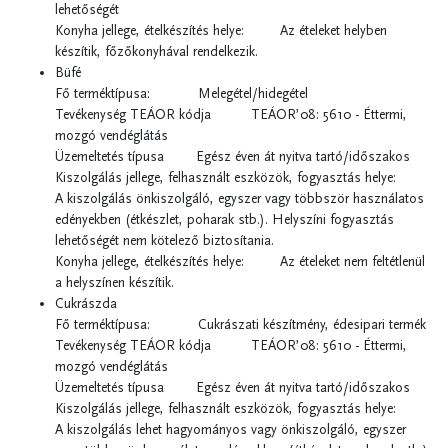
lehetőségét
Konyha jellege, ételkészítés helye: Az ételeket helyben
készítik, főzőkonyhával rendelkezik.
Büfé
Fő terméktípusa: Melegétel/hidegétel
Tevékenység TEÁOR kódja TEÁOR’08: 5610 - Éttermi,
mozgó vendéglátás
Üzemeltetés típusa Egész éven át nyitva tartó/időszakos
Kiszolgálás jellege, felhasznált eszközök, fogyasztás helye:
A kiszolgálás önkiszolgáló, egyszer vagy többször használatos
edényekben (étkészlet, poharak stb.). Helyszíni fogyasztás
lehetőségét nem kötelező biztosítania.
Konyha jellege, ételkészítés helye: Az ételeket nem feltétlenül
a helyszínen készítik.
Cukrászda
Fő terméktípusa: Cukrászati készítmény, édesipari termék
Tevékenység TEÁOR kódja TEÁOR’08: 5610 - Éttermi,
mozgó vendéglátás
Üzemeltetés típusa Egész éven át nyitva tartó/időszakos
Kiszolgálás jellege, felhasznált eszközök, fogyasztás helye:
A kiszolgálás lehet hagyományos vagy önkiszolgáló, egyszer