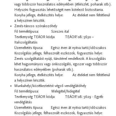
vagy többször használatos edényekben (étkészlet, poharak stb.).
Helyszíni fogyasztás lehetőségét nem kötelező biztosítania.
Konyha jellege, ételkészítés helye: Az ételeket nem feltétlenül
a helyszínen készítik.
Zenés-táncos szórakozóhely
Fő terméktípusa: Szeszes ital
Tevékenység TEÁOR kódja TEÁOR’08: 5630 –
Italszolgáltatás
Üzemeltetés típusa Egész éven át nyitva tartó/időszakos
Kiszolgálás jellege, felhasznált eszközök, fogyasztás helye:
Zenés szolgáltatást nyújt, tánctérrel rendelkezik. A kiszolgálás
lehet hagyományos vagy önkiszolgáló, egyszer vagy többször
használatos edényekben (poharak stb.).
Konyha jellege, ételkészítés helye: Az ételeket nem feltétlenül
a helyszínen készítik.
Munkahelyi/közétkeztetést végző vendéglátóhely
Fő terméktípusa: Melegétel/hidegétel
Tevékenység TEÁOR kódja TEÁOR’08: 5629 - Egyéb
vendéglátás
Üzemeltetés típusa Egész éven át nyitva tartó/időszakos
Kiszolgálás jellege, felhasznált eszközök, fogyasztás helye: