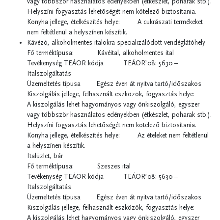
vagy többször használatos edényekben (étkészlet, poharak stb.).
Helyszíni fogyasztás lehetőségét nem kötelező biztosítania.
Konyha jellege, ételkészítés helye: A cukrászati termékeket
nem feltétlenül a helyszínen készítik.
Kávézó, alkoholmentes italokra specializálódott vendéglátóhely
Fő terméktípusa: Kávéital, alkoholmentes ital
Tevékenység TEÁOR kódja TEÁOR’08: 5630 –
Italszolgáltatás
Üzemeltetés típusa Egész éven át nyitva tartó/időszakos
Kiszolgálás jellege, felhasznált eszközök, fogyasztás helye:
A kiszolgálás lehet hagyományos vagy önkiszolgáló, egyszer
vagy többször használatos edényekben (étkészlet, poharak stb.).
Helyszíni fogyasztás lehetőségét nem kötelező biztosítania.
Konyha jellege, ételkészítés helye: Az ételeket nem feltétlenül
a helyszínen készítik.
Italüzlet, bár
Fő terméktípusa: Szeszes ital
Tevékenység TEÁOR kódja TEÁOR’08: 5630 –
Italszolgáltatás
Üzemeltetés típusa Egész éven át nyitva tartó/időszakos
Kiszolgálás jellege, felhasznált eszközök, fogyasztás helye:
A kiszolgálás lehet hagyományos vagy önkiszolgáló, egyszer