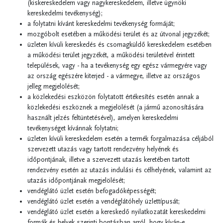
(kiskereskedelem vagy nagykereskedelem, illetve ügynöki
kereskedelmi tevékenység);
a folytatni kívánt kereskedelmi tevékenység formáját;
mozgóbolt esetében a működési terület és az útvonal jegyzékét;
üzleten kívüli kereskedés és csomagküldő kereskedelem esetében
a működési terület jegyzékét, a működési területével érintett
települések, vagy - ha a tevékenység egy egész vármegyére vagy
az ország egészére kiterjed - a vármegye, illetve az országos
jelleg megjelölését;
a közlekedési eszközön folytatott értékesítés esetén annak a
közlekedési eszköznek a megjelölését (a jármű azonosítására
használt jelzés feltüntetésével), amelyen kereskedelmi
tevékenységet kívánnak folytatni;
üzleten kívüli kereskedelem esetén a termék forgalmazása céljából
szervezett utazás vagy tartott rendezvény helyének és
időpontjának, illetve a szervezett utazás keretében tartott
rendezvény esetén az utazás indulási és célhelyének, valamint az
utazás időpontjának megjelölését;
vendéglátó üzlet esetén befogadóképességét;
vendéglátó üzlet esetén a vendéglátóhely üzlettípusát;
vendéglátó üzlet esetén a kereskedő nyilatkozatát kereskedelmi
formák és helyek szerinti bontásban arról, hogy kíván-e