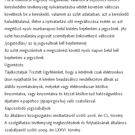
kereskedelmi tevékenység nyilvántartásba vételét követően változás
következik be a kereskedő, valamint az üzlet adataiban, azt a kereskedő
haladéktalanul, illetve a nyitvatartási idő megváltozása esetén az azt
megelőző nyolc munkanapon belül köteles bejelenteni a jegyzőnek. (Az
üzlet használatára jogosult személyében bekövetkező változást
/jogutódlás/ az új jogosultnak kell bejelentenie)
Az üzlet megszűnését a megszűnést követő nyolc napon belül kell
bejelenteni a jegyzőnek
Ügyintézés:
Tájékoztatjuk Tisztelt Ügyfeleinket, hogy a kérelmek csak elektronikus
úton nyújthatók be. A kérelem beadásához rendelkezésre állnak az
alábbi nyomtatványok, melyeket vagy elektronikusan kitöltve,
kinyomtatva, vagy kinyomtatva és kézzel kitöltve tud hatóságunkhoz
eljuttatni e-papírhoz (epapir.gov.hu) való csatolással.
Kapcsolódó jogszabályok:
Az általános közigazgatási rendtartásról szóló 2016. évi CL. törvény
A szolgáltatási tevékenység megkezdésének és folytatásának általános
szabályairól szóló 2009. évi LXXVI. törvény