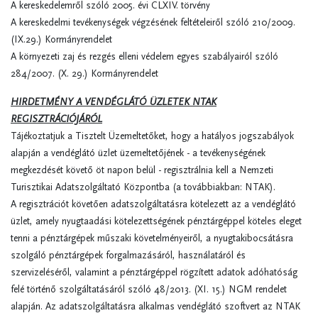
A kereskedelemről szóló 2005. évi CLXIV. törvény
A kereskedelmi tevékenységek végzésének feltételeiről szóló 210/2009.
(IX.29.) Kormányrendelet
A környezeti zaj és rezgés elleni védelem egyes szabályairól szóló
284/2007. (X. 29.) Kormányrendelet
HIRDETMÉNY A VENDÉGLÁTÓ ÜZLETEK NTAK
REGISZTRÁCIÓJÁRÓL
Tájékoztatjuk a Tisztelt Üzemeltetőket, hogy a hatályos jogszabályok
alapján a vendéglátó üzlet üzemeltetőjének - a tevékenységének
megkezdését követő öt napon belül - regisztrálnia kell a Nemzeti
Turisztikai Adatszolgáltató Központba (a továbbiakban: NTAK).
A regisztrációt követően adatszolgáltatásra kötelezett az a vendéglátó
üzlet, amely nyugtaadási kötelezettségének pénztárgéppel köteles eleget
tenni a pénztárgépek műszaki követelményeiről, a nyugtakibocsátásra
szolgáló pénztárgépek forgalmazásáról, használatáról és
szervizeléséről, valamint a pénztárgéppel rögzített adatok adóhatóság
felé történő szolgáltatásáról szóló 48/2013. (XI. 15.) NGM rendelet
alapján. Az adatszolgáltatásra alkalmas vendéglátó szoftvert az NTAK