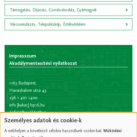
Támogatás, Díjazás, Gondoskodás, Gyámügyek
Városrendezés, Településkép, Értékvédelem
Impresszum
Akadálymentesítési nyilatkozat
1163 Budapest,
Havashalom utca 43.
+36 1 401 1400
info
[kukac]
bp16.hu
(info[at]bp16[dot]hu)
Személyes adatok és cookie-k
Hivatali kapu rövid
név:
XVIPOLG
A webhelyen a következő célokra használunk cookie-kat:
Működési
KRID