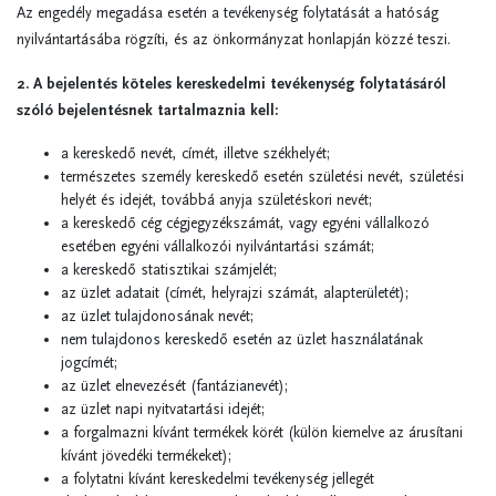
Az engedély megadása esetén a tevékenység folytatását a hatóság
nyilvántartásába rögzíti, és az önkormányzat honlapján közzé teszi.
2. A bejelentés köteles kereskedelmi tevékenység folytatásáról
szóló bejelentésnek tartalmaznia kell:
a kereskedő nevét, címét, illetve székhelyét;
természetes személy kereskedő esetén születési nevét, születési
helyét és idejét, továbbá anyja születéskori nevét;
a kereskedő cég cégjegyzékszámát, vagy egyéni vállalkozó
esetében egyéni vállalkozói nyilvántartási számát;
a kereskedő statisztikai számjelét;
az üzlet adatait (címét, helyrajzi számát, alapterületét);
az üzlet tulajdonosának nevét;
nem tulajdonos kereskedő esetén az üzlet használatának
jogcímét;
az üzlet elnevezését (fantázianevét);
az üzlet napi nyitvatartási idejét;
a forgalmazni kívánt termékek körét (külön kiemelve az árusítani
kívánt jövedéki termékeket);
a folytatni kívánt kereskedelmi tevékenység jellegét