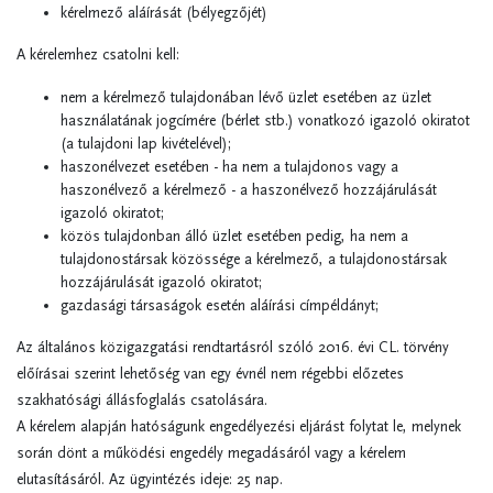
kérelmező aláírását (bélyegzőjét)
A kérelemhez csatolni kell:
nem a kérelmező tulajdonában lévő üzlet esetében az üzlet
használatának jogcímére (bérlet stb.) vonatkozó igazoló okiratot
(a tulajdoni lap kivételével);
haszonélvezet esetében - ha nem a tulajdonos vagy a
haszonélvező a kérelmező - a haszonélvező hozzájárulását
igazoló okiratot;
közös tulajdonban álló üzlet esetében pedig, ha nem a
tulajdonostársak közössége a kérelmező, a tulajdonostársak
hozzájárulását igazoló okiratot;
gazdasági társaságok esetén aláírási címpéldányt;
Az általános közigazgatási rendtartásról szóló 2016. évi CL. törvény
előírásai szerint lehetőség van egy évnél nem régebbi előzetes
szakhatósági állásfoglalás csatolására.
A kérelem alapján hatóságunk engedélyezési eljárást folytat le, melynek
során dönt a működési engedély megadásáról vagy a kérelem
elutasításáról. Az ügyintézés ideje: 25 nap.