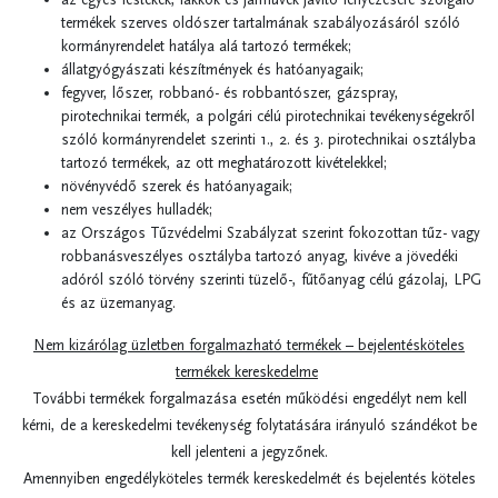
termékek szerves oldószer tartalmának szabályozásáról szóló
kormányrendelet hatálya alá tartozó termékek;
állatgyógyászati készítmények és hatóanyagaik;
fegyver, lőszer, robbanó- és robbantószer, gázspray,
pirotechnikai termék, a polgári célú pirotechnikai tevékenységekről
szóló kormányrendelet szerinti 1., 2. és 3. pirotechnikai osztályba
tartozó termékek, az ott meghatározott kivételekkel;
növényvédő szerek és hatóanyagaik;
nem veszélyes hulladék;
az Országos Tűzvédelmi Szabályzat szerint fokozottan tűz- vagy
robbanásveszélyes osztályba tartozó anyag, kivéve a jövedéki
adóról szóló törvény szerinti tüzelő-, fűtőanyag célú gázolaj, LPG
és az üzemanyag.
Nem kizárólag üzletben forgalmazható termékek – bejelentésköteles
termékek kereskedelme
További termékek forgalmazása esetén működési engedélyt nem kell
kérni, de a kereskedelmi tevékenység folytatására irányuló szándékot be
kell jelenteni a jegyzőnek.
Amennyiben engedélyköteles termék kereskedelmét és bejelentés köteles