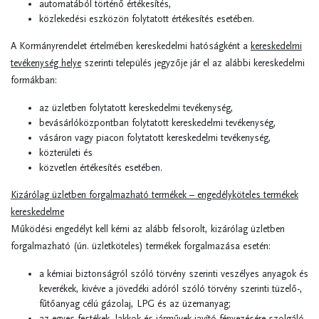
automatából történő értékesítés,
közlekedési eszközön folytatott értékesítés esetében.
A Kormányrendelet értelmében kereskedelmi hatóságként a
kereskedelmi
tevékenység helye
szerinti település jegyzője jár el az alábbi kereskedelmi
formákban:
az üzletben folytatott kereskedelmi tevékenység,
bevásárlóközpontban folytatott kereskedelmi tevékenység,
vásáron vagy piacon folytatott kereskedelmi tevékenység,
közterületi és
közvetlen értékesítés esetében.
Kizárólag üzletben forgalmazható termékek – engedélyköteles termékek
kereskedelme
Működési engedélyt kell kérni az alább felsorolt, kizárólag üzletben
forgalmazható (ún. üzletköteles) termékek forgalmazása esetén:
a kémiai biztonságról szóló törvény szerinti veszélyes anyagok és
keverékek, kivéve a jövedéki adóról szóló törvény szerinti tüzelő-,
fűtőanyag célú gázolaj, LPG és az üzemanyag;
az egyes festékek, lakkok és járművek javító fényezésére szolgáló