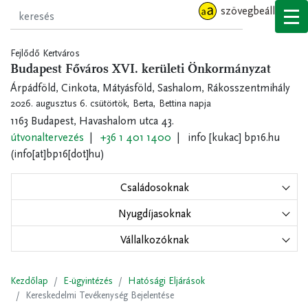
Ugrás
szövegbeállítások
a
tartalomra
Fejlődő Kertváros
Budapest Főváros XVI. kerületi Önkormányzat
Árpádföld, Cinkota, Mátyásföld, Sashalom, Rákosszentmihály
2026. augusztus 6. csütörtök,
Berta, Bettina napja
1163 Budapest, Havashalom utca 43.
útvonaltervezés
+36 1 401 1400
info
[kukac]
bp16.hu
(info[at]bp16[dot]hu)
Családosoknak
Nyugdíjasoknak
Vállalkozóknak
Kezdőlap
E-ügyintézés
Hatósági Eljárások
Kereskedelmi Tevékenység Bejelentése