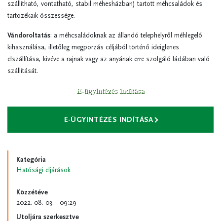
szállítható, vontatható, stabil méhesházban) tartott méhcsaládok és
tartozékaik összessége.
Vándoroltatás
: a méhcsaládoknak az állandó telephelyről méhlegelő
kihasználása, illetőleg megporzás céljából történő ideiglenes
elszállítása, kivéve a rajnak vagy az anyának erre szolgáló ládában való
szállítását.
E-ügyintézés indítása
E-ÜGYINTÉZÉS INDÍTÁSA
Kategória
Hatósági eljárások
Közzétéve
2022. 08. 03. - 09:29
Utoljára szerkesztve