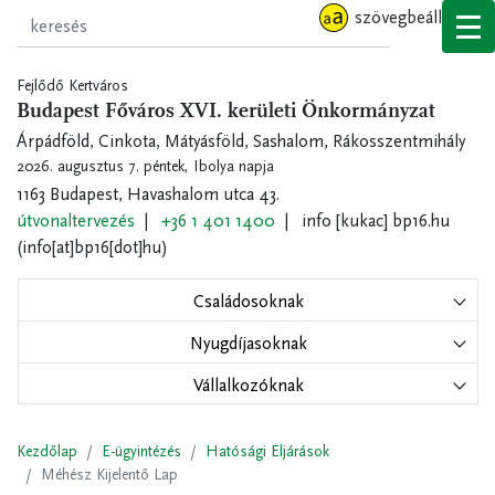
Ugrás
szövegbeállítások
a
tartalomra
Fejlődő Kertváros
Budapest Főváros XVI. kerületi Önkormányzat
Árpádföld, Cinkota, Mátyásföld, Sashalom, Rákosszentmihály
2026. augusztus 7. péntek,
Ibolya napja
1163 Budapest, Havashalom utca 43.
útvonaltervezés
+36 1 401 1400
info
[kukac]
bp16.hu
(info[at]bp16[dot]hu)
Családosoknak
Nyugdíjasoknak
Vállalkozóknak
Kezdőlap
E-ügyintézés
Hatósági Eljárások
Méhész Kijelentő Lap