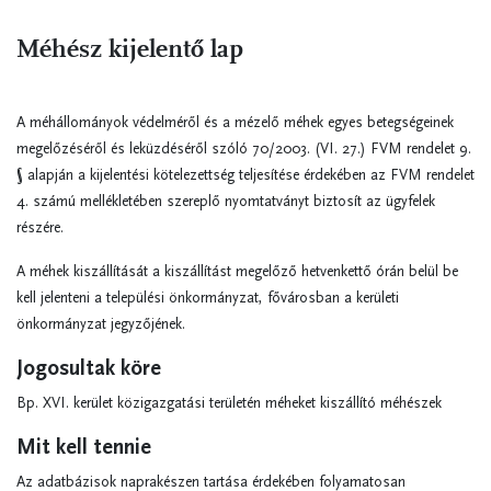
Méhész kijelentő lap
A méhállományok védelméről és a mézelő méhek egyes betegségeinek
megelőzéséről és leküzdéséről szóló 70/2003. (VI. 27.) FVM rendelet 9.
§ alapján a kijelentési kötelezettség teljesítése érdekében az FVM rendelet
4. számú mellékletében szereplő nyomtatványt biztosít az ügyfelek
részére.
A méhek kiszállítását a kiszállítást megelőző hetvenkettő órán belül be
kell jelenteni a települési önkormányzat, fővárosban a kerületi
önkormányzat jegyzőjének.
Jogosultak köre
Bp. XVI. kerület közigazgatási területén méheket kiszállító méhészek
Mit kell tennie
Az adatbázisok naprakészen tartása érdekében folyamatosan