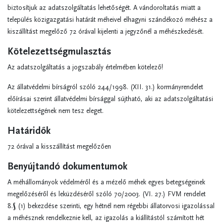
biztosítjuk az adatszolgáltatás lehetőségét. A vándoroltatás miatt a
település közigazgatási határát méheivel elhagyni szándékozó méhész a
kiszállítást megelőző 72 órával kijelenti a jegyzőnél a méhészkedését.
Kötelezettségmulasztás
Az adatszolgáltatás a jogszabály értelmében kötelező!
Az állatvédelmi bírságról szóló 244/1998. (XII. 31.) kormányrendelet
előírásai szerint állatvédelmi bírsággal sújtható, aki az adatszolgáltatási
kötelezettségének nem tesz eleget.
Határidők
72 órával a kisszállítást megelőzően
Benyújtandó dokumentumok
A méhállományok védelméről és a mézelő méhek egyes betegségeinek
megelőzéséről és leküzdéséről szóló 70/2003. (VI. 27.) FVM rendelet
8.§ (1) bekezdése szerinti, egy hétnél nem régebbi állatorvosi igazolással
a méhésznek rendelkeznie kell, az igazolás a kiállítástól számított hét