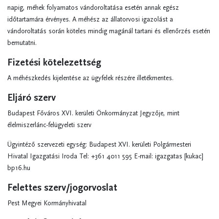
napig, méhek folyamatos vándoroltatása esetén annak egész
időtartamára érvényes. A méhész az állatorvosi igazolást a
vándoroltatás során köteles mindig magánál tartani és ellenőrzés esetén
bemutatni.
Fizetési kötelezettség
A méhészkedés kijelentése az ügyfelek részére illetékmentes.
Eljáró szerv
Budapest Főváros XVI. kerületi Önkormányzat Jegyzője, mint
élelmiszerlánc-felügyeleti szerv
Ügyintéző szervezeti egység: Budapest XVI. kerületi Polgármesteri
Hivatal Igazgatási Iroda Tel: +361 4011 595 E-mail:
igazgatas
[kukac]
bp16.hu
Felettes szerv/jogorvoslat
Pest Megyei Kormányhivatal