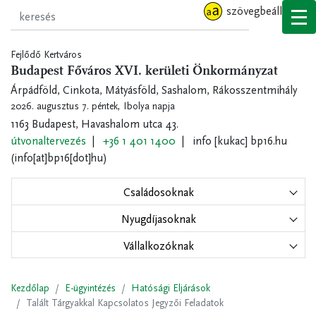
Ugrás
szövegbeállítások
a
tartalomra
Fejlődő Kertváros
Budapest Főváros XVI. kerületi Önkormányzat
Árpádföld, Cinkota, Mátyásföld, Sashalom, Rákosszentmihály
2026. augusztus 7. péntek,
Ibolya napja
1163 Budapest, Havashalom utca 43.
útvonaltervezés
+36 1 401 1400
info
[kukac]
bp16.hu
(info[at]bp16[dot]hu)
Családosoknak
Nyugdíjasoknak
Vállalkozóknak
Kezdőlap
E-ügyintézés
Hatósági Eljárások
Talált Tárgyakkal Kapcsolatos Jegyzői Feladatok