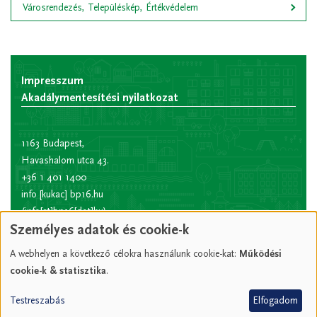
Városrendezés, Településkép, Értékvédelem
Impresszum
Akadálymentesítési nyilatkozat
1163 Budapest,
Havashalom utca 43.
+36 1 401 1400
info
[kukac]
bp16.hu
(info[at]bp16[dot]hu)
Személyes adatok és cookie-k
Hivatali kapu rövid
név:
XVIPOLG
A webhelyen a következő célokra használunk cookie-kat:
Működési
KRID
cookie-k & statisztika
.
azonosító:
207157352
Testreszabás
Elfogadom