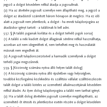
jegyző a dolgot késedelem nélkül átadja a jogosultnak.
(2) Ha az átvételre jogosult személye nem állapítható meg, a jegyző a
dolgot az átadástól számított három hónapon át megőrzi. Ha ez idő
alatt a jogosult nem jelentkezik, a dolgot - ha ennek tulajdonjogára az
átadáskor igényt tartott - a találónak ki kell adni.
5:57. § [A találó jogainak korlátai és a dolgot terhelő jogok sorsa]
(1) A találó a neki kiadott dolgot állagának sérelme nélkül használhatja,
azonban azt nem idegenítheti el, nem terhelheti meg és használatát
másnak nem engedheti át.
(2) A jogosult tulajdonszerzésével a harmadik személynek a dolgot
terhelő jogai megszűnnek.
5:59. § [Közönség számára nyitva álló helyen talált dolog]
(1) A közönség számára nyitva álló épületben vagy helyiségben,
továbbá közforgalmú közlekedési és szállítási vállalat szállítóeszközén
talált dolgot a találó köteles az üzemeltető alkalmazottjának késedelem
nélkül átadni. Az ilyen dolog tulajdonjogára a találó nem tarthat igényt.
(2) Ha a talált dolog átvételére jogosult személye megállapítható, az
üzemeltető őt értesíti és jelentkezése esetén részére a dolgot késedelem