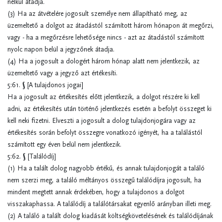
nélkül átadja.
(3) Ha az átvételére jogosult személye nem állapítható meg, az
üzemeltető a dolgot az átadástól számított három hónapon át megőrzi,
vagy - ha a megőrzésre lehetősége nincs - azt az átadástól számított
nyolc napon belül a jegyzőnek átadja.
(4) Ha a jogosult a dologért három hónap alatt nem jelentkezik, az
üzemeltető vagy a jegyző azt értékesíti.
5:61. § [A tulajdonos jogai]
Ha a jogosult az értékesítés előtt jelentkezik, a dolgot részére ki kell
adni, az értékesítés után történő jelentkezés esetén a befolyt összeget ki
kell neki fizetni. Elveszti a jogosult a dolog tulajdonjogára vagy az
értékesítés során befolyt összegre vonatkozó igényét, ha a találástól
számított egy éven belül nem jelentkezik.
5:62. § [Találódíj]
(1) Ha a talált dolog nagyobb értékű, és annak tulajdonjogát a találó
nem szerzi meg, a találó méltányos összegű találódíjra jogosult, ha
mindent megtett annak érdekében, hogy a tulajdonos a dolgot
visszakaphassa. A találódíj a találótársakat egyenlő arányban illeti meg.
(2) A találó a talált dolog kiadását költségkövetelésének és találódíjának