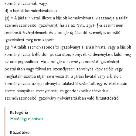
kormányhivatalnak, vagy
d) a kijelölt kormányhivatalnak.
(2) * A járási hivatal, illetve a kijelölt kormányhivatal visszaadja a talált
személyazonosító igazolványt, ha az az Nytv. 29/F. §-a szerint nem
tekinthető érvénytelennek, és a polgár új állandó személyazonosító
igazolványt még nem kapott.
(3) * A talált személyazonosító igazolványt a járási hivatal vagy a kijelölt
kormányhivatal belföldön postai úton, könyvelt küldeményként küldi meg
az arra jogosultnak. Ha a polgár a személyazonosító igazolványt
postai úton vagy felhívásra személyesen, törvényes képviselője vagy
meghatalmazottja útján sem veszi át, a járási hivatal vagy a kijelölt
kormányhivatal az igazolványt a találástól számított egy év eltelte után
átvétel hiányában érvényteleníti, és gondoskodik e ténynek a
személyazonosító igazolvány nyilvántartásban való feltüntetéséről.
Kategória
Hatósági eljárások
Közzétéve