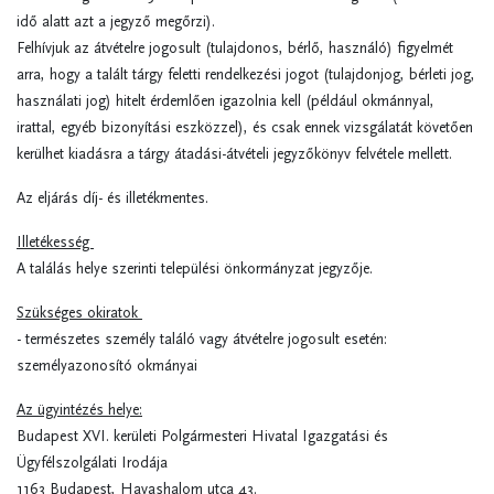
idő alatt azt a jegyző megőrzi).
Felhívjuk az átvételre jogosult (tulajdonos, bérlő, használó) figyelmét
arra, hogy a talált tárgy feletti rendelkezési jogot (tulajdonjog, bérleti jog,
használati jog) hitelt érdemlően igazolnia kell (például okmánnyal,
irattal, egyéb bizonyítási eszközzel), és csak ennek vizsgálatát követően
kerülhet kiadásra a tárgy átadási-átvételi jegyzőkönyv felvétele mellett.
Az eljárás díj- és illetékmentes.
Illetékesség
A találás helye szerinti települési önkormányzat jegyzője.
Szükséges okiratok
- természetes személy találó vagy átvételre jogosult esetén:
személyazonosító okmányai
Az ügyintézés helye:
Budapest XVI. kerületi Polgármesteri Hivatal Igazgatási és
Ügyfélszolgálati Irodája
1163 Budapest, Havashalom utca 43.