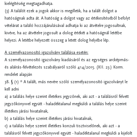
kielégítéséig megtagadhatja.
(3) A találót ezek a jogok akkor is megilletik, ha a talált dolgot a
hatóságnak adta át. A hatóság a dolgot vagy az értékesítéséből befolyt
vételárat a találó hozzájárulásával adhatja ki az átvételre jogosultnak,
kivéve, ha az átvételre jogosult a dolog értékét a hatóságnál letétbe
helyezi. A letétbe helyezett összeg a letett dolog helyébe lép.
A személyazonosító igazolvány találása esetén:
A személyazonosító igazolvány kiadásáról és az egységes arcképmás-
és aláírás-felvételezés szabályairól szóló 414/2015. (XII. 23.) Korm.
rendelet alapján
38. § (1) * A talált, más nevére szóló személyazonosító igazolványt le
kell adni
a) a találás helye szerint illetékes jegyzőnek, aki azt - a találásról felvett
jegyzőkönyvvel együtt - haladéktalanul megküldi a találás helye szerint
illetékes járási hivatalnak,
b) a találás helye szerint illetékes járási hivatalnak,
c) a találás helye szerint illetékes konzuli tisztviselőnek, aki azt - a
találásról felvett jegyzőkönyvvel együtt - haladéktalanul megküldi a kijelölt