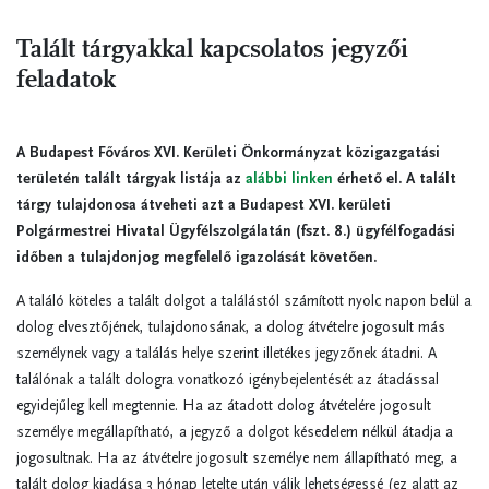
Talált tárgyakkal kapcsolatos jegyzői
feladatok
A Budapest Főváros XVI. Kerületi Önkormányzat közigazgatási
területén talált tárgyak listája az
alábbi linken
érhető el. A talált
tárgy tulajdonosa átveheti azt a Budapest XVI. kerületi
Polgármestrei Hivatal Ügyfélszolgálatán (fszt. 8.) ügyfélfogadási
időben a tulajdonjog megfelelő igazolását követően.
A találó köteles a talált dolgot a találástól számított nyolc napon belül a
dolog elvesztőjének, tulajdonosának, a dolog átvételre jogosult más
személynek vagy a találás helye szerint illetékes jegyzőnek átadni. A
találónak a talált dologra vonatkozó igénybejelentését az átadással
egyidejűleg kell megtennie. Ha az átadott dolog átvételére jogosult
személye megállapítható, a jegyző a dolgot késedelem nélkül átadja a
jogosultnak. Ha az átvételre jogosult személye nem állapítható meg, a
talált dolog kiadása 3 hónap letelte után válik lehetségessé (ez alatt az