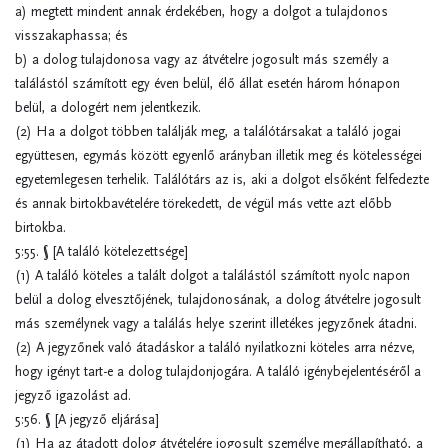
a) megtett mindent annak érdekében, hogy a dolgot a tulajdonos
visszakaphassa; és
b) a dolog tulajdonosa vagy az átvételre jogosult más személy a
találástól számított egy éven belül, élő állat esetén három hónapon
belül, a dologért nem jelentkezik.
(2) Ha a dolgot többen találják meg, a találótársakat a találó jogai
együttesen, egymás között egyenlő arányban illetik meg és kötelességei
egyetemlegesen terhelik. Találótárs az is, aki a dolgot elsőként felfedezte
és annak birtokbavételére törekedett, de végül más vette azt előbb
birtokba.
5:55. § [A találó kötelezettsége]
(1) A találó köteles a talált dolgot a találástól számított nyolc napon
belül a dolog elvesztőjének, tulajdonosának, a dolog átvételre jogosult
más személynek vagy a találás helye szerint illetékes jegyzőnek átadni.
(2) A jegyzőnek való átadáskor a találó nyilatkozni köteles arra nézve,
hogy igényt tart-e a dolog tulajdonjogára. A találó igénybejelentéséről a
jegyző igazolást ad.
5:56. § [A jegyző eljárása]
(1) Ha az átadott dolog átvételére jogosult személye megállapítható, a