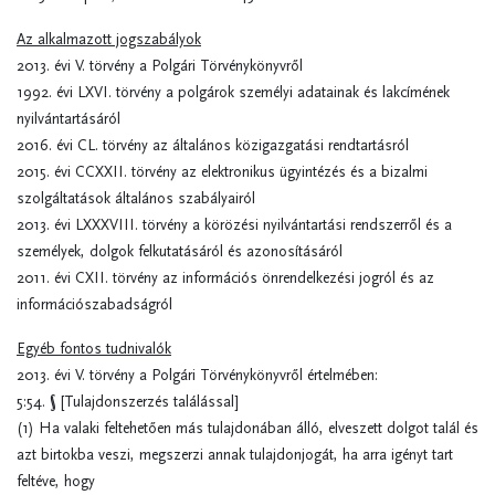
Az alkalmazott jogszabályok
2013. évi V. törvény a Polgári Törvénykönyvről
1992. évi LXVI. törvény a polgárok személyi adatainak és lakcímének
nyilvántartásáról
2016. évi CL. törvény az általános közigazgatási rendtartásról
2015. évi CCXXII. törvény az elektronikus ügyintézés és a bizalmi
szolgáltatások általános szabályairól
2013. évi LXXXVIII. törvény a körözési nyilvántartási rendszerről és a
személyek, dolgok felkutatásáról és azonosításáról
2011. évi CXII. törvény az információs önrendelkezési jogról és az
információszabadságról
Egyéb fontos tudnivalók
2013. évi V. törvény a Polgári Törvénykönyvről értelmében:
5:54. § [Tulajdonszerzés találással]
(1) Ha valaki feltehetően más tulajdonában álló, elveszett dolgot talál és
azt birtokba veszi, megszerzi annak tulajdonjogát, ha arra igényt tart
feltéve, hogy