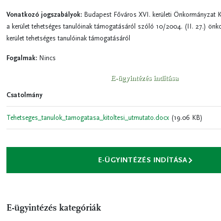
Vonatkozó jogszabályok:
Budapest Főváros XVI. kerületi Önkormányzat Ké
a kerület tehetséges tanulóinak támogatásáról
szóló 10/2004. (II. 27.) önk
kerület tehetséges tanulóinak támogatásáról
Fogalmak:
Nincs
E-ügyintézés indítása
Csatolmány
Tehetseges_tanulok_tamogatasa_kitoltesi_utmutato.docx
(19.06 KB)
E-ÜGYINTÉZÉS INDÍTÁSA
E-ügyintézés kategóriák