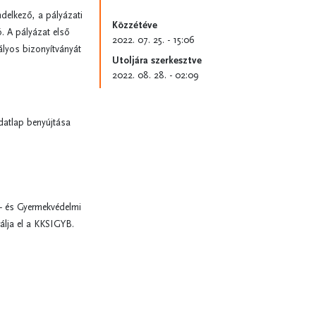
ndelkező, a pályázati
Közzétéve
ó. A pályázat első
2022. 07. 25. - 15:06
lyos bizonyítványát
Utoljára szerkesztve
2022. 08. 28. - 02:09
 adatlap benyújtása
g- és Gyermekvédelmi
rálja el a KKSIGYB.