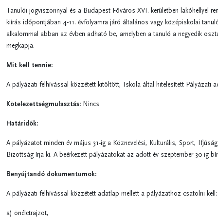
Tanulói jogviszonnyal és a Budapest Főváros XVI. kerületben lakóhellyel re
kiírás időpontjában 4-11. évfolyamra járó általános vagy középiskolai tanul
alkalommal abban az évben adható be, amelyben a tanuló a negyedik osztá
megkapja.
Mit kell tennie:
A pályázati felhívással közzétett kitöltött, Iskola által hitelesített Pályázati
Kötelezettségmulasztás:
Nincs
Határidők:
A pályázatot minden év május 31-ig a Köznevelési, Kulturális, Sport, Ifjúsá
Bizottság írja ki. A beérkezett pályázatokat az adott év szeptember 30-ig bí
Benyújtandó dokumentumok:
A pályázati felhívással közzétett adatlap mellett a pályázathoz csatolni kell:
a) önéletrajzot,