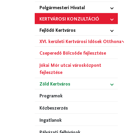
Polgármesteri Hivatal
KERTVÁROSI KONZULTÁCIÓ
Fejlődő Kertváros
XVI. kerületi Kertvárosi Idősek Otthona
Cseperedő Bölcsőde fejlesztése
Jókai Mór utcai városközpont
fejlesztése
Zöld Kertváros
Programok
Közbeszerzés
Ingatlanok
Pályázati felhívások