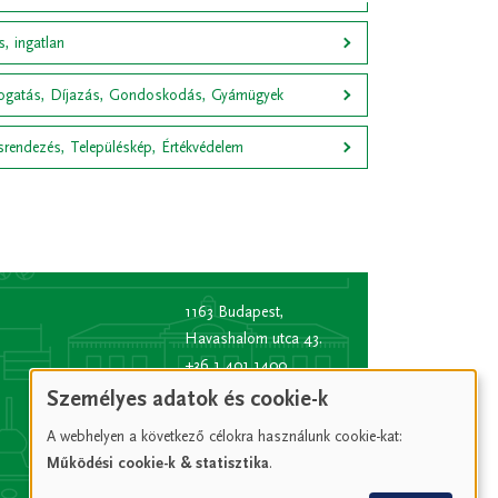
, ingatlan
gatás, Díjazás, Gondoskodás, Gyámügyek
srendezés, Településkép, Értékvédelem
1163 Budapest,
Havashalom utca 43.
+36 1 401 1400
info
[kukac]
bp16.hu
Személyes adatok és cookie-k
(info[at]bp16[dot]hu)
A webhelyen a következő célokra használunk cookie-kat:
Hivatali kapu rövid
Működési cookie-k & statisztika
.
név:
XVIPOLG