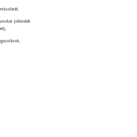
t másolatát,
umokat (oklevelek
it),
 igazolások,