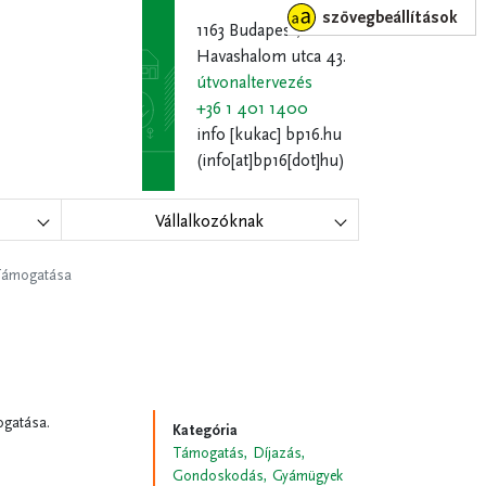
szövegbeállítások
1163 Budapest,
Havashalom utca 43.
útvonaltervezés
+36 1 401 1400
info
[kukac]
bp16.hu
(info[at]bp16[dot]hu)
Vállalkozóknak
 Támogatása
ogatása.
Kategória
Támogatás, Díjazás,
Gondoskodás, Gyámügyek