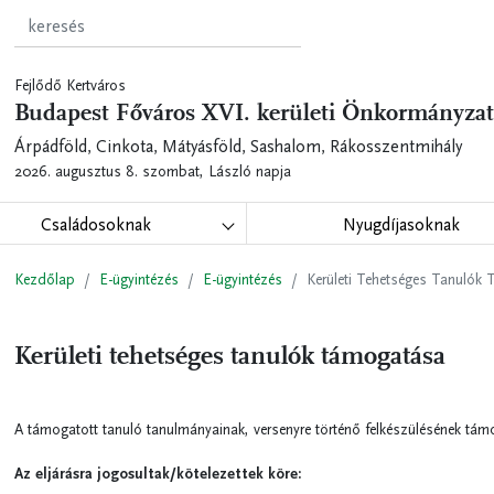
Fejlődő Kertváros
Budapest Főváros XVI. kerületi Önkormányzat
Árpádföld, Cinkota, Mátyásföld, Sashalom, Rákosszentmihály
2026. augusztus 8. szombat,
László napja
Családosoknak
Nyugdíjasoknak
Kezdőlap
E-ügyintézés
E-ügyintézés
Kerületi Tehetséges Tanulók
Kerületi tehetséges tanulók támogatása
A támogatott tanuló tanulmányainak, versenyre történő felkészülésének tám
Az eljárásra jogosultak/kötelezettek köre: