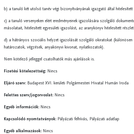
b) a tanuló két utolsó tanév végi bizonyítványának igazgató által hitelesítet
c) a tanuló versenyeken elért eredményeinek igazolására szolgáló dokument
másolatait, hitelesített egyesületi igazolást, az aranykönyv hitelesített részlete
d) a hátrányos szociális helyzet igazolását szolgáló okiratokat (különösen
határozatok, végzések, anyakönyvi kivonat, nyilatkozatok).
Nem kötelező jelleggel csatolhatók más ajánlások is.
Fizetési kötelezettség:
Nincs
Eljáró szerv:
Budapest XVI. kerületi Polgármesteri Hivatal Humán Iroda
Felettes szerv/jogorvoslat:
Nincs
Egyéb információk:
Nincs
Kapcsolódó nyomtatványok:
Pályázati felhívás, Pályázati adatlap
Egyéb alkalmazások:
Nincs