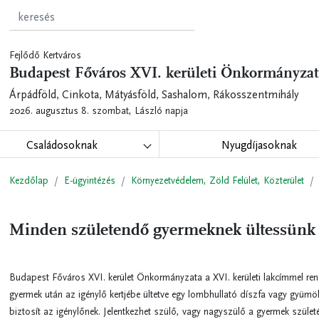
Fejlődő Kertváros
Budapest Főváros XVI. kerületi Önkormányzat
Árpádföld, Cinkota, Mátyásföld, Sashalom, Rákosszentmihály
2026. augusztus 8. szombat,
László napja
Családosoknak
Nyugdíjasoknak
Kezdőlap
E-ügyintézés
Környezetvédelem, Zöld Felület, Közterület
Minden születendő gyermeknek ültessünk 
Budapest Főváros XVI. kerület Önkormányzata a XVI. kerületi lakcímmel ren
gyermek után az igénylő kertjébe ültetve egy lombhullató díszfa vagy gyümö
biztosít az igénylőnek. Jelentkezhet szülő, vagy nagyszülő a gyermek szület