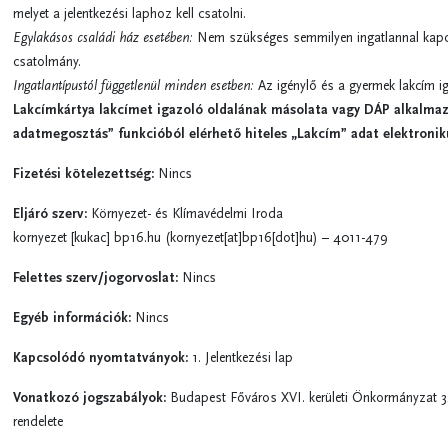
melyet a jelentkezési laphoz kell csatolni.
Egylakásos családi ház esetében:
Nem szükséges semmilyen ingatlannal kapc
csatolmány.
Ingatlantípustól függetlenül minden esetben:
Az igénylő és a gyermek lakcím i
Lakcímkártya lakcímet igazoló oldalának másolata vagy DÁP alkalmaz
adatmegosztás” funkcióból elérhető hiteles „Lakcím” adat elektronik
Fizetési kötelezettség:
Nincs
Eljáró szerv:
Környezet- és Klímavédelmi Iroda
kornyezet
[kukac]
bp16.hu
(kornyezet[at]bp16[dot]hu)
– 4011-479
Felettes szerv/jogorvoslat:
Nincs
Egyéb információk:
Nincs
Kapcsolódó nyomtatványok:
1. Jelentkezési lap
Vonatkozó jogszabályok:
Budapest Főváros XVI. kerületi Önkormányzat 32
rendelete