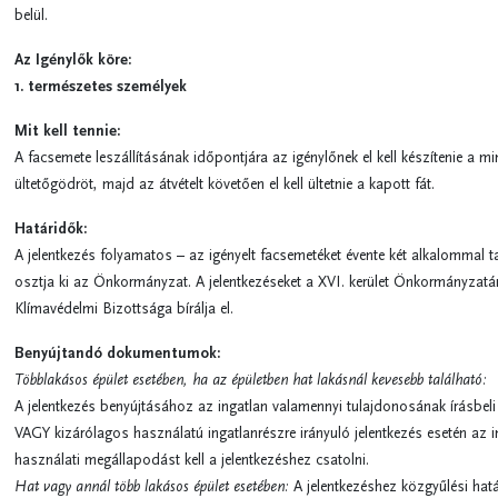
belül.
Az Igénylők köre:
1. természetes személyek
Mit kell tennie:
A facsemete leszállításának időpontjára az igénylőnek el kell készítenie a
ültetőgödröt, majd az átvételt követően el kell ültetnie a kapott fát.
Határidők:
A jelentkezés folyamatos – az igényelt facsemetéket évente két alkalommal 
osztja ki az Önkormányzat. A jelentkezéseket a XVI. kerület Önkormányzatá
Klímavédelmi Bizottsága bírálja el.
Benyújtandó dokumentumok:
Többlakásos épület esetében, ha az épületben hat lakásnál kevesebb található:
A jelentkezés benyújtásához az ingatlan valamennyi tulajdonosának írásbeli
VAGY kizárólagos használatú ingatlanrészre irányuló jelentkezés esetén az 
használati megállapodást kell a jelentkezéshez csatolni.
Hat vagy annál több lakásos épület esetében:
A jelentkezéshez közgyűlési hat