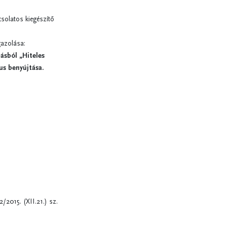
solatos kiegészítő
gazolása:
ásból „Hiteles
us benyújtása.
/2015. (XII.21.) sz.