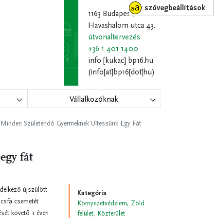
szövegbeállítások
1163 Budapest,
Havashalom utca 43.
útvonaltervezés
+36 1 401 1400
info
[kukac]
bp16.hu
(info[at]bp16[dot]hu)
Vállalkozóknak
Minden Születendő Gyermeknek Ültessünk Egy Fát
egy fát
delkező újszülött
Kategória
lcsfa csemetét
Környezetvédelem, Zöld
ését követő 1 éven
felület, Közterület