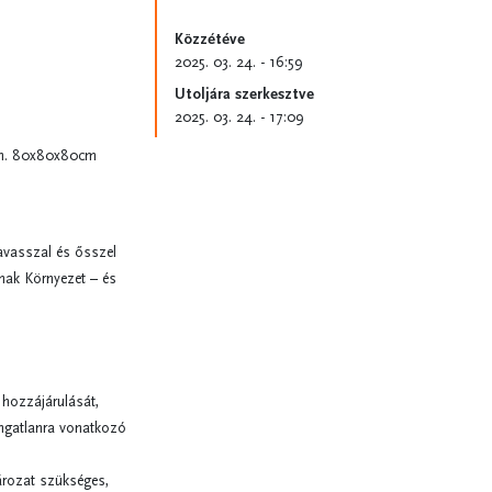
Közzétéve
2025. 03. 24. - 16:59
Utoljára szerkesztve
2025. 03. 24. - 17:09
 min. 80x80x80cm
tavasszal és ősszel
nak Környezet – és
 hozzájárulását,
ingatlanra vonatkozó
ározat szükséges,