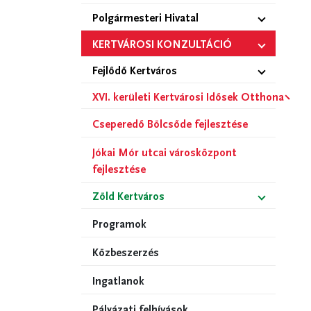
Polgármesteri Hivatal
KERTVÁROSI KONZULTÁCIÓ
Fejlődő Kertváros
XVI. kerületi Kertvárosi Idősek Otthona
Cseperedő Bölcsőde fejlesztése
Jókai Mór utcai városközpont
fejlesztése
Zöld Kertváros
Programok
Közbeszerzés
Ingatlanok
Pályázati felhívások