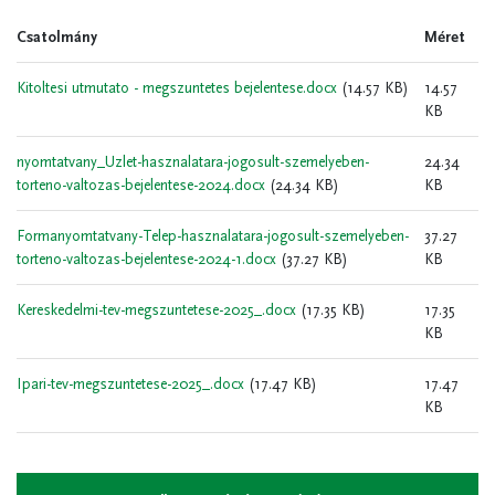
Csatolmány
Méret
Kitoltesi utmutato - megszuntetes bejelentese.docx
(14.57 KB)
14.57
KB
nyomtatvany_Uzlet-hasznalatara-jogosult-szemelyeben-
24.34
torteno-valtozas-bejelentese-2024.docx
(24.34 KB)
KB
Formanyomtatvany-Telep-hasznalatara-jogosult-szemelyeben-
37.27
torteno-valtozas-bejelentese-2024-1.docx
(37.27 KB)
KB
Kereskedelmi-tev-megszuntetese-2025_.docx
(17.35 KB)
17.35
KB
Ipari-tev-megszuntetese-2025_.docx
(17.47 KB)
17.47
KB