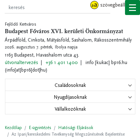
Ugrás
szövegbeállítások
a
tartalomra
Fejlődő Kertváros
Budapest Főváros XVI. kerületi Önkormányzat
Árpádföld, Cinkota, Mátyásföld, Sashalom, Rákosszentmihály
2026. augusztus 7. péntek,
Ibolya napja
1163 Budapest, Havashalom utca 43.
útvonaltervezés
+36 1 401 1400
info
[kukac]
bp16.hu
(info[at]bp16[dot]hu)
Családosoknak
Nyugdíjasoknak
Vállalkozóknak
Kezdőlap
E-ügyintézés
Hatósági Eljárások
Az Ipari/kereskedelmi Tevékenység Megszűnésének Bejelentése