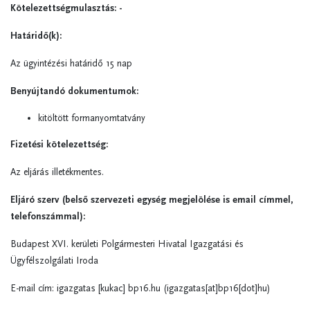
Kötelezettségmulasztás: -
Határidő(k):
Az ügyintézési határidő 15 nap
Benyújtandó dokumentumok:
kitöltött
formanyomtatvány
Fizetési kötelezettség:
Az eljárás illetékmentes.
Eljáró szerv (belső szervezeti egység megjelölése is email címmel,
telefonszámmal):
Budapest XVI. kerületi Polgármesteri Hivatal Igazgatási és
Ügyfélszolgálati Iroda
E-mail cím:
igazgatas
[kukac]
bp16.hu
(igazgatas[at]bp16[dot]hu)