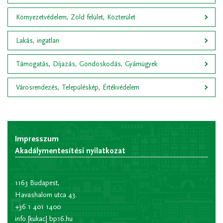
Környezetvédelem, Zöld felület, Közterület
Lakás, ingatlan
Támogatás, Díjazás, Gondoskodás, Gyámügyek
Városrendezés, Településkép, Értékvédelem
Impresszum
Akadálymentesítési nyilatkozat
1163 Budapest,
Havashalom utca 43.
+36 1 401 1400
info
[kukac]
bp16.hu