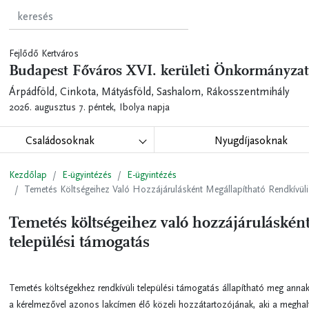
Fejlődő Kertváros
Budapest Főváros XVI. kerületi Önkormányzat
Árpádföld, Cinkota, Mátyásföld, Sashalom, Rákosszentmihály
2026. augusztus 7. péntek,
Ibolya napja
Családosoknak
Nyugdíjasoknak
Kezdőlap
E-ügyintézés
E-ügyintézés
Temetés Költségeihez Való Hozzájárulásként Megállapítható Rendkívül
Temetés költségeihez való hozzájárulásként
települési támogatás
Temetés költségekhez rendkívüli települési támogatás állapítható meg anna
a kérelmezővel azonos lakcímen élő közeli hozzátartozójának, aki a meghal