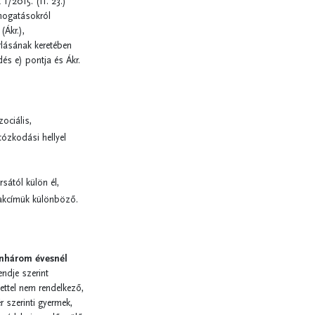
1/2015. (II. 23.)
ámogatásokról
(Ákr.),
rlásának keretében
és e) pontja és Ákr.
ociális,
tózkodási hellyel
sától külön él,
 lakcímük különböző.
nhárom évesnél
ndje szerint
settel nem rendelkező,
 szerinti gyermek,