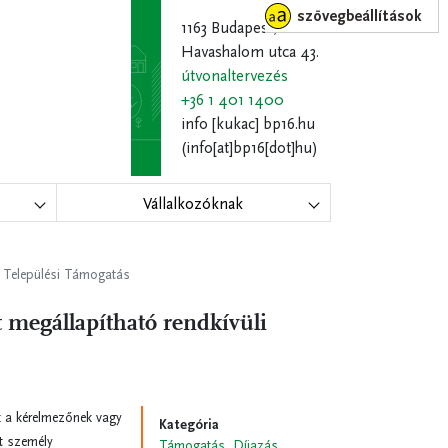
szövegbeállítások
1163 Budapest,
Havashalom utca 43.
útvonaltervezés
+36 1 401 1400
info
[kukac]
bp16.hu
(info[at]bp16[dot]hu)
Vállalkozóknak
i Települési Támogatás
 megállapítható rendkívüli
k a kérelmezőnek vagy
Kategória
t személy
Támogatás, Díjazás,