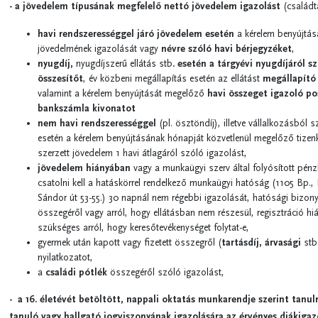
- a jövedelem típusának megfelelő nettó jövedelem igazolást
(családt
havi rendszerességgel járó jövedelem esetén
a kérelem benyújtá
jövedelmének igazolását vagy
névre szóló havi bérjegyzéket
,
nyugdíj,
nyugdíjszerű ellátás stb
. esetén a tárgyévi nyugdíjáról sz
összesítőt
, év közbeni megállapítás esetén az ellátást
megállapító
valamint a kérelem benyújtását megelőző
havi összeget igazoló pos
bankszámla kivonatot
nem havi rendszerességgel
(pl. ösztöndíj), illetve vállalkozásból 
esetén a kérelem benyújtásának hónapját közvetlenül megelőző tizen
szerzett jövedelem 1 havi átlagáról szóló igazolást,
jövedelem hiányában
vagy a munkaügyi szerv által folyósított pénzb
csatolni kell a hatáskörrel rendelkező munkaügyi hatóság (1105 Bp.
Sándor út 53-55.) 30 napnál nem régebbi igazolását, hatósági bizonyí
összegéről vagy arról, hogy ellátásban nem részesül, regisztráció hi
szükséges arról, hogy keresőtevékenységet folytat-e,
gyermek után kapott vagy fizetett összegről (
tartásdíj, árvasági
stb
nyilatkozatot,
a
családi pótlék
összegéről szóló igazolást,
- a 16. életévét betöltött, nappali oktatás munkarendje szerint tanu
tanuló vagy hallgató jogviszonyának igazolására az érvényes diákiga