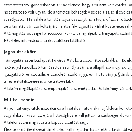
eltemettetéséről gondoskodott annak ellenére, hogy arra nem volt köteles, v
hozzátartozó volt ugyan, de a temetési költségek viselése a saját, illetve csa
veszélyezteti. Ha valaki a temetés teljes összegét nem tudja kifizetni, előzet
be a temetés várható költségéről, illetve felvilágosítás kérhet köztemetésse
A támogatás összege fix 100.000,-Forint, de legfeljebb a benyújtott szám
Részletes információ a tájékoztatóban található.
Jogosultak köre
Támogatás azon Budapest Főváros XVI. kerületében (továbbiakban: Kerület)
lakóhellyel rendelkező természetes személy számára állapítható meg, aki eg
igazgatásról és szociális ellátásokról szóló 1993. évi III. törvény 3. §-ának 
áll és életvitelszerűen is a Kerületben lakik.
A lakcím megállapítása szempontjából a személyiadat- és lakcímnyilvántart
Mit kell tennie
A nyomtatványt értelemszerűen és a hivatalos iratoknak megfelelően kell kitö
vagy elektronikusan az eljáró hatósághoz el kell juttatni a szükséges doku
A telefonszám megadása a kapcsolattartást segíti.
Életvitelszerű (levelezési) címet akkor kell megadni, ha az eltér a lakcímtől v