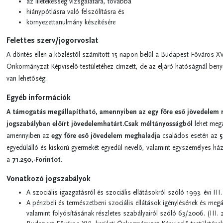
az illetékesség vizsgálatára, továbbá
hiánypótlásra való felszólításra és
környezettanulmány készítésére
Felettes szerv/jogorvoslat
A döntés ellen a közléstől számított 15 napon belül a Budapest Főváros XVI
Önkormányzat Képviselő-testületéhez címzett, de az eljáró hatóságnál beny
van lehetőség.
Egyéb információk
A támogatás megállapítható, amennyiben az egy főre eső jövedelem
jogszabályban előírt jövedelemhatárt.Csak méltányosságból
lehet megá
amennyiben az
egy főre eső jövedelem meghaladja
családos esetén az
5
egyedülálló és kiskorú gyermekét egyedül nevelő, valamint egyszemélyes ház
a
71.250,-Forintot
.
Vonatkozó jogszabályok
A szociális igazgatásról és szociális ellátásokról szóló 1993. évi III.
A pénzbeli és természetbeni szociális ellátások igénylésének és megá
valamint folyósításának részletes szabályairól szóló 63/2006. (III. 2