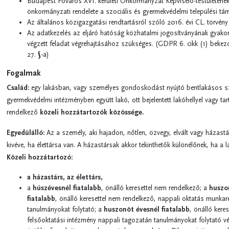
Budapest Főváros XVI. kerületi Önkormányzat Képviselő-testületének 
önkormányzati rendelete a szociális és gyermekvédelmi települési t
Az általános közigazgatási rendtartásról szóló 2016. évi CL. törvény 
Az adatkezelés az eljáró hatóság közhatalmi jogosítványának gyako
végzett feladat végrehajtásához szükséges. (GDPR 6. cikk (1) bekezd
27. §-a)
Fogalmak
Család:
egy lakásban, vagy személyes gondoskodást nyújtó bentlakásos sz
gyermekvédelmi intézményben együtt lakó, ott bejelentett lakóhellyel vagy tar
rendelkező
közeli hozzátartozók közössége.
Egyedülálló:
Az a személy, aki hajadon, nőtlen, özvegy, elvált vagy házastár
kivéve, ha élettársa van. A házastársak akkor tekinthetők különélőnek, ha a
Közeli hozzátartozó:
a házastárs, az élettárs,
a
húszévesnél fiatalabb
, önálló keresettel nem rendelkező; a
huszo
fiatalabb
, önálló keresettel nem rendelkező, nappali oktatás munkare
tanulmányokat folytató; a
huszonöt évesnél fiatalabb
, önálló kere
felsőoktatási intézmény nappali tagozatán tanulmányokat folytató vér