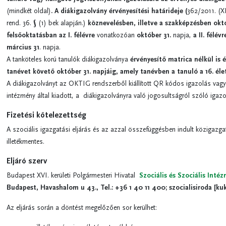
(mindkét oldal)
. A
diákigazolvány érvényesítési határideje (
362/2011. (XI
rend. 36. § (1) bek alapján.)
köznevelésben,
illetve a szakképzésben
októ
felsőoktatásban
az I. félévre
vonatkozóan
október 31.
napja,
a II. félévr
március 31
. napja.
A tanköteles korú tanulók diákigazolványa
érvényesítő matrica nélkül is 
tanévet követő október 31. napjáig, amely tanévben a tanuló a 16. éle
A
diákigazolványt
az OKTIG rendszerből kiállított QR kódos igazolás vagy 
intézmény által kiadott, a diákigazolványra való jogosultságról szóló igazolá
Fizetési kötelezettség
A szociális igazgatási eljárás és az azzal összefüggésben indult közigazgat
illetékmentes.
Eljáró szerv
Budapest XVI. kerületi Polgármesteri Hivatal
Szociális és Szociális Inté
Budapest, Havashalom u 43., Tel.: +36 1 40 11 400;
szocialisiroda
[ku
Az eljárás során a döntést megelőzően sor kerülhet: