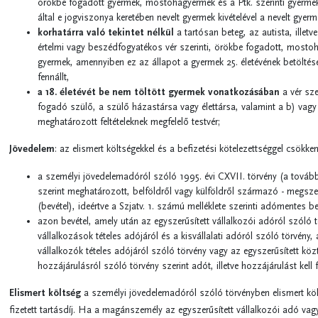
örökbe fogadott gyermek, mostohagyermek és a Ptk. szerinti gyerme
által e jogviszonya keretében nevelt gyermek kivételével a nevelt gyerm
korhatárra való tekintet nélkül
a tartósan beteg, az autista, illetve 
értelmi vagy beszédfogyatékos vér szerinti, örökbe fogadott, mostoha-
gyermek, amennyiben ez az állapot a gyermek 25. életévének betöltés
fennállt,
a 18. életévét be nem töltött gyermek vonatkozásában
a vér sze
fogadó szülő, a szülő házastársa vagy élettársa, valamint a b) vagy
meghatározott feltételeknek megfelelő testvér;
Jövedelem
: az elismert költségekkel és a befizetési kötelezettséggel csökken
a személyi jövedelemadóról szóló 1995. évi CXVII. törvény (a tovább
szerint meghatározott, belföldről vagy külföldről származó - megszer
(bevétel), ideértve a Szjatv. 1. számú melléklete szerinti adómentes be
azon bevétel, amely után az egyszerűsített vállalkozói adóról szóló 
vállalkozások tételes adójáról és a kisvállalati adóról szóló törvény,
vállalkozók tételes adójáról szóló törvény vagy az egyszerűsített közt
hozzájárulásról szóló törvény szerint adót, illetve hozzájárulást kell f
Elismert költség
a személyi jövedelemadóról szóló törvényben elismert köl
fizetett tartásdíj. Ha a magánszemély az egyszerűsített vállalkozói adó vagy