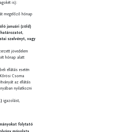
agokét is):
sát megelőző hónap
óló januári (zöld)
 határozatot
,
tai szelvényt, vagy
szerzett jövedelem
két hónap alatt
eli ellátás esetén
, Kőrösi Csoma
tványát az ellátás
ányában nyilatkozni
.
)
igazolást,
lmányokat folytató
zolvány másolata