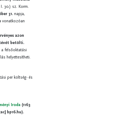
I. 30.) sz. Korm.
ber 31.
napja,
e
vonatkozóan
érvényes azon
tévét betölti.
a felsőoktatási
s helyettesítheti.
ási per költség- és
zményi Iroda
(1163
kac]
bp16.hu
).