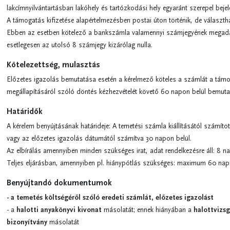
lakcímnyilvántartásban lakóhely és tartózkodási hely egyaránt szerepel bejel
A támogatás kifizetése alapértelmezésben postai úton történik, de választha
Ebben az esetben kötelező a bankszámla valamennyi számjegyének megadá
esetlegesen az utolsó 8 számjegy kizárólag nulla.
Kötelezettség, mulasztás
Előzetes igazolás bemutatása esetén a kérelmező köteles a számlát a tám
megállapításáról szóló döntés kézhezvételét követő 60 napon belül bemutat
Határidők
A kérelem benyújtásának határideje: A temetési számla kiállításától számíto
vagy az előzetes igazolás dátumától számítva 30 napon belül.
Az elbírálás amennyiben minden szükséges irat, adat rendelkezésre áll: 8 na
Teljes eljárásban, amennyiben pl. hiánypótlás szükséges: maximum 60 nap
Benyújtandó dokumentumok
- a temetés költségéről szóló eredeti számlát, előzetes igazolást
- a
halotti anyakönyvi
kivonat
másolatát; ennek hiányában a
halottvizsg
bizonyítvány
másolatát