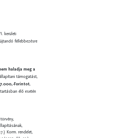
. kerületi
újtandó fellebbezésre
 nem haladja meg a
llapítani támogatást,
7.000,-Forintot
,
tartásban élő esetén
 törvény,
llapításának,
7.) Korm. rendelet,