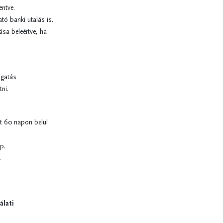
entve.
tó banki utalás is.
sa beleértve, ha
ogatás
ni.
tt 60 napon belül
p.
.
álati