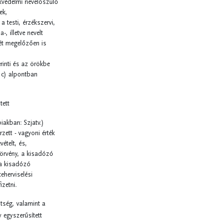
kvédelmi nevelőszülő
ek,
a testi, érzékszervi,
, illetve nevelt
ét megelőzően is
rinti és az örökbe
 c) alpontban
tett
iakban: Szjatv.)
zett - vagyoni érték
vételt, és,
törvény, a kisadózó
 a kisadózó
eherviselési
izetni.
tség, valamint a
 egyszerűsített