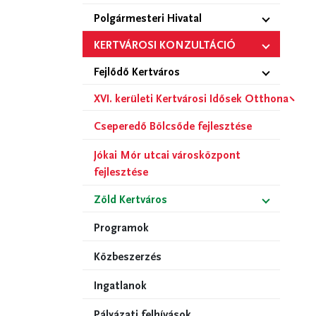
Polgármesteri Hivatal
KERTVÁROSI KONZULTÁCIÓ
Fejlődő Kertváros
XVI. kerületi Kertvárosi Idősek Otthona
Cseperedő Bölcsőde fejlesztése
Jókai Mór utcai városközpont
fejlesztése
Zöld Kertváros
Programok
Közbeszerzés
Ingatlanok
Pályázati felhívások