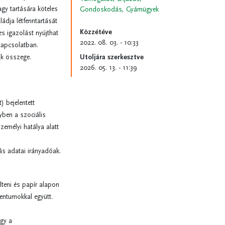
agy tartására köteles
Gondoskodás, Gyámügyek
ládja létfenntartását
Közzétéve
es igazolást nyújthat
2022. 08. 03. - 10:33
l kapcsolatban.
lák összege.
Utoljára szerkesztve
2026. 05. 13. - 11:39
 bejelentett
yben a szociális
személyi hatálya alatt
ás adatai irányadóak.
lteni és papír alapon
mentumokkal együtt.
agy a