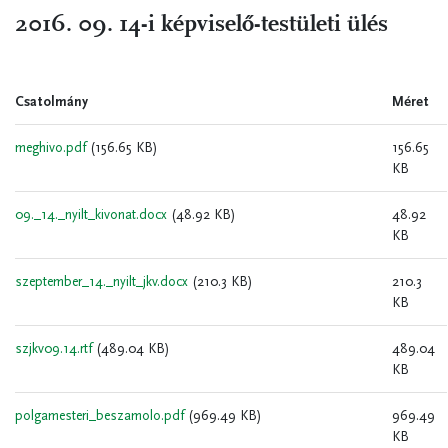
2016. 09. 14-i képviselő-testületi ülés
Csatolmány
Méret
meghivo.pdf
(156.65 KB)
156.65
KB
09._14._nyilt_kivonat.docx
(48.92 KB)
48.92
KB
szeptember_14._nyilt_jkv.docx
(210.3 KB)
210.3
KB
szjkv09.14.rtf
(489.04 KB)
489.04
KB
polgamesteri_beszamolo.pdf
(969.49 KB)
969.49
KB