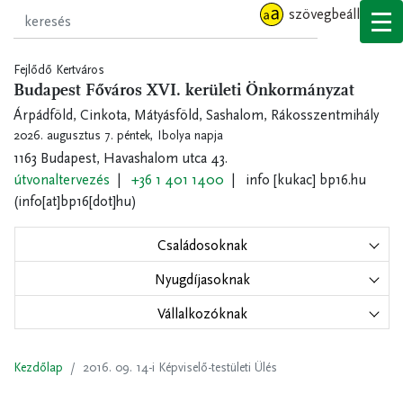
Ugrás
szövegbeállítások
a
tartalomra
Fejlődő Kertváros
Budapest Főváros XVI. kerületi Önkormányzat
Árpádföld, Cinkota, Mátyásföld, Sashalom, Rákosszentmihály
2026. augusztus 7. péntek,
Ibolya napja
1163 Budapest, Havashalom utca 43.
útvonaltervezés
+36 1 401 1400
info
[kukac]
bp16.hu
(info[at]bp16[dot]hu)
Családosoknak
Nyugdíjasoknak
Vállalkozóknak
Kezdőlap
2016. 09. 14-i Képviselő-testületi Ülés