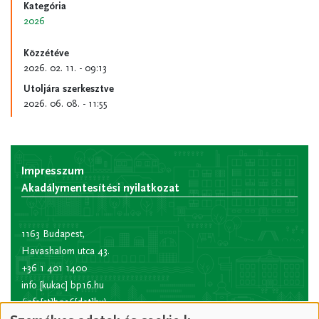
Kategória
2026
Közzétéve
2026. 02. 11. - 09:13
Utoljára szerkesztve
2026. 06. 08. - 11:55
Impresszum
Akadálymentesítési nyilatkozat
1163 Budapest,
Havashalom utca 43.
+36 1 401 1400
info
[kukac]
bp16.hu
(info[at]bp16[dot]hu)