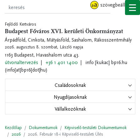
Ugrás
szövegbeállítások
a
tartalomra
Fejlődő Kertváros
Budapest Főváros XVI. kerületi Önkormányzat
Árpádföld, Cinkota, Mátyásföld, Sashalom, Rákosszentmihály
2026. augusztus 8. szombat,
László napja
1163 Budapest, Havashalom utca 43.
útvonaltervezés
+36 1 401 1400
info
[kukac]
bp16.hu
(info[at]bp16[dot]hu)
Családosoknak
Nyugdíjasoknak
Vállalkozóknak
Kezdőlap
Dokumentumok
Képviselő-testületi Dokumentumok
2026
2026. Február 18-i Képviselő-testületi Ülés