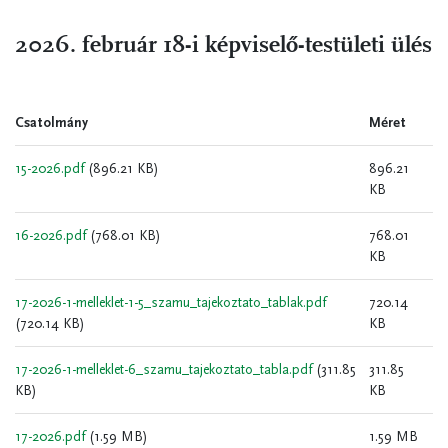
2026. február 18-i képviselő-testületi ülés
Csatolmány
Méret
15-2026.pdf
(896.21 KB)
896.21
KB
16-2026.pdf
(768.01 KB)
768.01
KB
17-2026-1-melleklet-1-5_szamu_tajekoztato_tablak.pdf
720.14
(720.14 KB)
KB
17-2026-1-melleklet-6_szamu_tajekoztato_tabla.pdf
(311.85
311.85
KB)
KB
17-2026.pdf
(1.59 MB)
1.59 MB