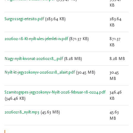
KB
Surgossegi-ertesito.pdf
(283.64 KB)
283.64
KB
202602-18-Kt-nyilt-ules-jelenleti-iv.pdf
(871.37 KB)
871.37
KB
Nagy-nyilt-kivonat-20260218_.pdf
(8.28 MB)
8.28 MB
Nyilt-kt-jegyzokonyv-20260218_alairt.pdf
(30.45 MB)
30.45
MB
Szamitogepes-jegyzokonyv-Nyilt-2026-februar-18-0224.pdf
346.46
(346.46 KB)
KB
20260218_nyilt.mp3
(45.63 MB)
45.63
MB